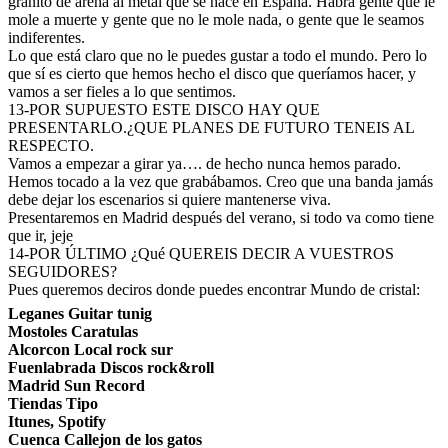
granito de arena al metal que se hace en España. Habrá gente que le
mole a muerte y gente que no le mole nada, o gente que le seamos
indiferentes.
Lo que está claro que no le puedes gustar a todo el mundo. Pero lo
que sí es cierto que hemos hecho el disco que queríamos hacer, y
vamos a ser fieles a lo que sentimos.
13-POR SUPUESTO ESTE DISCO HAY QUE
PRESENTARLO.¿QUE PLANES DE FUTURO TENEIS AL
RESPECTO.
Vamos a empezar a girar ya…. de hecho nunca hemos parado.
Hemos tocado a la vez que grabábamos. Creo que una banda jamás
debe dejar los escenarios si quiere mantenerse viva.
Presentaremos en Madrid después del verano, si todo va como tiene
que ir, jeje
14-POR ÚLTIMO ¿Qué QUEREIS DECIR A VUESTROS
SEGUIDORES?
Pues queremos deciros donde puedes encontrar Mundo de cristal:
Leganes Guitar tunig
Mostoles Caratulas
Alcorcon Local rock sur
Fuenlabrada Discos rock&roll
Madrid Sun Record
Tiendas Tipo
Itunes, Spotify
Cuenca Callejon de los gatos