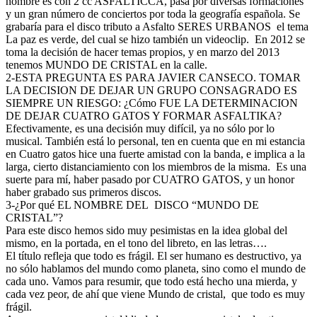
nombre es con 2 cc ASFALTICCA, pasa por diversas formaciones
y un gran número de conciertos por toda la geografía española. Se
grabaría para el disco tributo a Asfalto SERES URBANOS
el tema
La paz es verde, del cual se hizo también un videoclip.
En 2012 se
toma la decisión de hacer temas propios, y en marzo del 2013
tenemos MUNDO DE CRISTAL en la calle.
2-ESTA PREGUNTA ES PARA JAVIER CANSECO. TOMAR
LA DECISION DE DEJAR UN GRUPO CONSAGRADO ES
SIEMPRE UN RIESGO: ¿Cómo FUE LA DETERMINACION
DE DEJAR CUATRO GATOS Y FORMAR ASFALTIKA?
Efectivamente, es una decisión muy difícil, ya no sólo por lo
musical. También está lo personal, ten en cuenta que en mi estancia
en Cuatro gatos hice una fuerte amistad con la banda, e implica a la
larga, cierto distanciamiento con los miembros de la misma.
Es una
suerte para mí, haber pasado por CUATRO GATOS, y un honor
haber grabado sus primeros discos.
3-¿Por qué EL NOMBRE DEL
DISCO “MUNDO DE
CRISTAL”?
Para este disco hemos sido muy pesimistas en la idea global del
mismo, en la portada, en el tono del libreto, en las letras….
El título refleja que todo es frágil. El ser humano es destructivo, ya
no sólo hablamos del mundo como planeta, sino como el mundo de
cada uno. Vamos para resumir, que todo está hecho una mierda, y
cada vez peor, de ahí que viene Mundo de cristal,
que todo es muy
frágil.