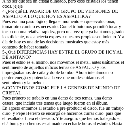
A no ser que sea un cristal blindado, pero esos cristales los tienen
otros, jejeje
4-¿Por qué EL PASAR DE UN GRUPO DE VERSIONES DE
ASFALTO A LO QUE HOY ES ASFALTIKA?
Pues era una paso lógico, llega el momento en que evolucionar,
tomar otro camino es necesario. Con el tributo nos permitió tocar y
tocar con una relativa rapidez, pero una vez que ya habíamos girado
lo suficiente, nos apetecía expresar nuestros propios sentimiento. Y a
día de hoy es una de las decisiones musicales que estoy más
contento de haber tomado.
5-¿Qué DIFERENCIAS HAY ENTRE EL GRUPO DE HOY AL
DE ANTAÑO?
Pues el estilo es el mismo, nos movemos el metal, antes usábamos el
sentimiento de aquellos míticos temas de ASFALTO y los
impregnábamos de caña y doble bombo. Ahora intentamos no
perder energía y potencia a la vez que no descuidamos el
sentimiento y la melodía.
6-CONTADNOS COMO FUE LA GENESIS DE MUNDO DE
CRISTAL.
Pues primero se trabajó en una demo de tres temas, una demo
casera, que incluía tres temas que luego fueron en el álbum.
En agosto entramos al estudio a pre-producir el disco, fue un trabajo
duro, y Pepe Herrero se encargó de hacernos currar duro, para que
el resultado
fuera el deseado. Y te aseguro que hemos trabajado en
el álbum, y no hemos escatimado en echarle horas al estudio. Hasta