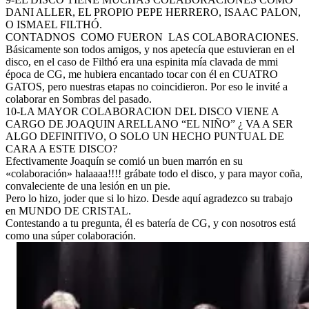
DANI ALLER, EL PROPIO PEPE HERRERO, ISAAC PALON,
O ISMAEL FILTHÓ.
CONTADNOS
COMO FUERON
LAS COLABORACIONES.
Básicamente son todos amigos, y nos apetecía que estuvieran en el
disco, en el caso de Filthó era una espinita mía clavada de mmi
época de CG, me hubiera encantado tocar con él en CUATRO
GATOS, pero nuestras etapas no coincidieron. Por eso le invité a
colaborar en Sombras del pasado.
10-LA MAYOR COLABORACION DEL DISCO VIENE A
CARGO DE JOAQUIN ARELLANO “EL NIÑO” ¿ VA A SER
ALGO DEFINITIVO, O SOLO UN HECHO PUNTUAL DE
CARA A ESTE DISCO?
Efectivamente Joaquín se comió un buen marrón en su
«colaboración» halaaaa!!!! grábate todo el disco, y para mayor coña,
convaleciente de una lesión en un pie.
Pero lo hizo, joder que si lo hizo. Desde aquí agradezco su trabajo
en MUNDO DE CRISTAL.
Contestando a tu pregunta, él es batería de CG, y con nosotros está
como una súper colaboración.