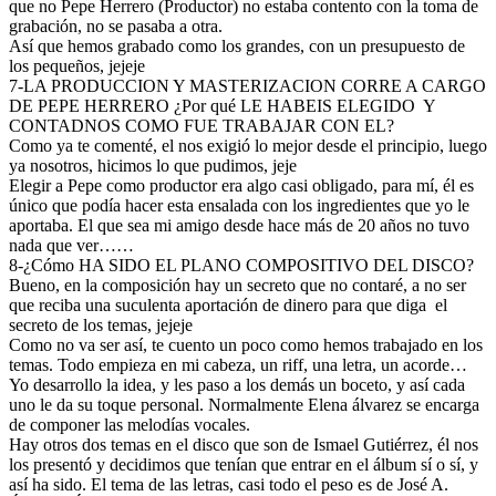
que no Pepe Herrero (Productor) no estaba contento con la toma de
grabación, no se pasaba a otra.
Así que hemos grabado como los grandes, con un presupuesto de
los pequeños, jejeje
7-LA PRODUCCION Y MASTERIZACION CORRE A CARGO
DE PEPE HERRERO ¿Por qué LE HABEIS ELEGIDO
Y
CONTADNOS COMO FUE TRABAJAR CON EL?
Como ya te comenté, el nos exigió lo mejor desde el principio, luego
ya nosotros, hicimos lo que pudimos, jeje
Elegir a Pepe como productor era algo casi obligado, para mí, él es
único que podía hacer esta ensalada con los ingredientes que yo le
aportaba. El que sea mi amigo desde hace más de 20 años no tuvo
nada que ver……
8-¿Cómo HA SIDO EL PLANO COMPOSITIVO DEL DISCO?
Bueno, en la composición hay un secreto que no contaré, a no ser
que reciba una suculenta aportación de dinero para que diga
el
secreto de los temas, jejeje
Como no va ser así, te cuento un poco como hemos trabajado en los
temas. Todo empieza en mi cabeza, un riff, una letra, un acorde…
Yo desarrollo la idea, y les paso a los demás un boceto, y así cada
uno le da su toque personal. Normalmente Elena álvarez se encarga
de componer las melodías vocales.
Hay otros dos temas en el disco que son de Ismael Gutiérrez, él nos
los presentó y decidimos que tenían que entrar en el álbum sí o sí, y
así ha sido. El tema de las letras, casi todo el peso es de José A.