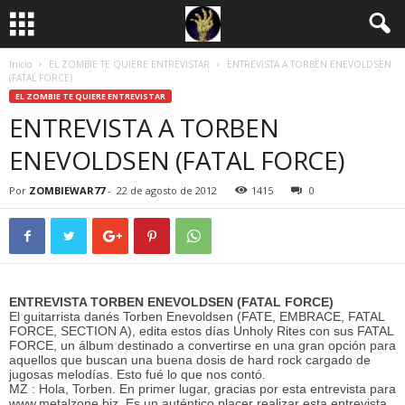
Inicio
EL ZOMBIE TE QUIERE ENTREVISTAR
ENTREVISTA A TORBEN ENEVOLDSEN
(FATAL FORCE)
EL ZOMBIE TE QUIERE ENTREVISTAR
ENTREVISTA A TORBEN
ENEVOLDSEN (FATAL FORCE)
Por
ZOMBIEWAR77
-
22 de agosto de 2012
1415
0
ENTREVISTA TORBEN ENEVOLDSEN (FATAL FORCE)
El guitarrista danés Torben Enevoldsen (FATE, EMBRACE, FATAL
FORCE, SECTION A), edita estos días Unholy Rites con sus FATAL
FORCE, un álbum destinado a convertirse en una gran opción para
aquellos que buscan una buena dosis de hard rock cargado de
jugosas melodías. Esto fué lo que nos contó.
MZ : Hola, Torben. En primer lugar, gracias por esta entrevista para
www.metalzone.biz. Es un auténtico placer realizar esta entrevista.