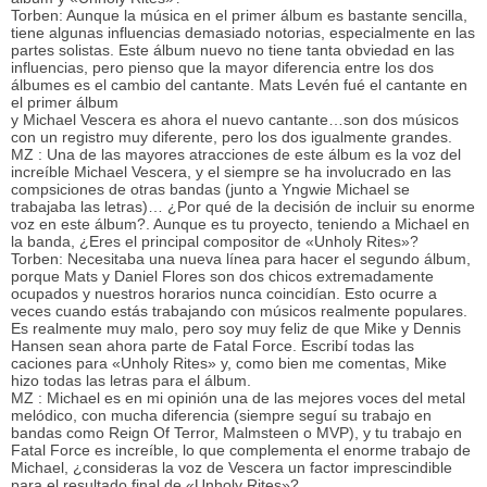
Torben: Aunque la música en el primer álbum es bastante sencilla,
tiene algunas influencias demasiado notorias, especialmente en las
partes solistas. Este álbum nuevo no tiene tanta obviedad en las
influencias, pero pienso que la mayor diferencia entre los dos
álbumes es el cambio del cantante. Mats Levén fué el cantante en
el primer álbum
y Michael Vescera es ahora el nuevo cantante…son dos músicos
con un registro muy diferente, pero los dos igualmente grandes.
MZ : Una de las mayores atracciones de este álbum es la voz del
increíble Michael Vescera, y el siempre se ha involucrado en las
compsiciones de otras bandas (junto a Yngwie Michael se
trabajaba las letras)… ¿Por qué de la decisión de incluir su enorme
voz en este álbum?. Aunque es tu proyecto, teniendo a Michael en
la banda, ¿Eres el principal compositor de «Unholy Rites»?
Torben: Necesitaba una nueva línea para hacer el segundo álbum,
porque Mats y Daniel Flores son dos chicos extremadamente
ocupados y nuestros horarios nunca coincidían. Esto ocurre a
veces cuando estás trabajando con músicos realmente populares.
Es realmente muy malo, pero soy muy feliz de que Mike y Dennis
Hansen sean ahora parte de Fatal Force. Escribí todas las
caciones para «Unholy Rites» y, como bien me comentas, Mike
hizo todas las letras para el álbum.
MZ : Michael es en mi opinión una de las mejores voces del metal
melódico, con mucha diferencia (siempre seguí su trabajo en
bandas como Reign Of Terror, Malmsteen o MVP), y tu trabajo en
Fatal Force es increíble, lo que complementa el enorme trabajo de
Michael, ¿consideras la voz de Vescera un factor imprescindible
para el resultado final de «Unholy Rites»?