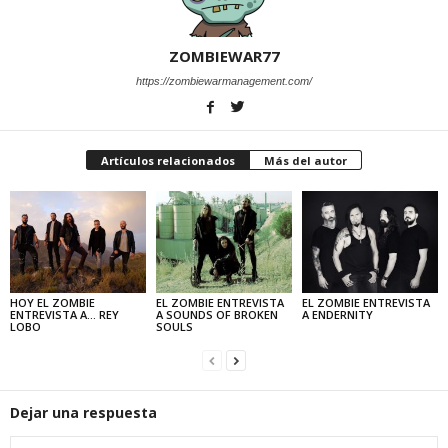
ZOMBIEWAR77
https://zombiewarmanagement.com/
Artículos relacionados
Más del autor
HOY EL ZOMBIE
EL ZOMBIE ENTREVISTA
EL ZOMBIE ENTREVISTA
ENTREVISTA A… REY
A SOUNDS OF BROKEN
A ENDERNITY
LOBO
SOULS
Dejar una respuesta