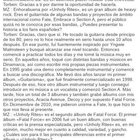
Torben: Gracias a ti por darme la oportunidad de hacerla.
MZ : Enhorabuena por «Unholy Rites», es un gran álbum de heavy
rock. Eres el guitarrista de algunas bandas y proyectos de ámbito
internacional como Fate, Embrace o Section A, pero el público
quizá no te conozca por esas bandas, ¿Puedes presentar tu
historia a los fans españoles?
Torben: Gracias, claro que sí. He tocado la guitarra desde principo
de los 80, pero no lo hice realmente en serio hasta unos 10 años
después. En ese punto, fuí fuertemente inspirado por Yngwie
Malmsteen y busqué alcanzar ese nivel tocando. Entonces
comencé a practicar todos los días y me tomé la música muy en
serio. En aquellos años, toqué con distintas bandas y músicos en
Dinamarca, así como escribir mis propias piezas instrumentales.
En 1995 grabé una demo completamente instrumental y comencé
a buscar una discográfica. Me llevó dos años lanzar mi primer
álbum, «Guitarisma», que fué finalmente comercializado en 1998.
Después de eso, hice otro álbum instrumental y luego conseguí
introducir en mi música a un vocalista y comenzó Section A. Más
tarde, hice un total de 3 álbumes y también grabé álbums con mis
otros proyectos, Acacia Avenue, Decoy y por supuesto Fatal Force.
En Dicimembre de 2010, me pidieron unirme a Fate, lo que hizo lo
que nos lleva al presente.
MZ : «Unholy Rites» es el segundo álbum de Fatal Force. El primer
álbum «Fatal Force» en 2006 fué un buen álbum, con buenas
críticas en la prensa especializada, pero «Unholy Rites» es, en mi
opinión, mucho mejor en cuanto a calidad, variedad, y gancho.
¿Cuáles son para tí las principales diferencias entre el primer
álbum y «Unholy Rites»?