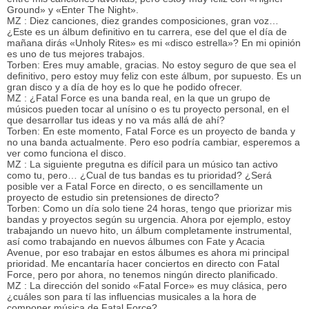
Ground» y «Enter The Night».
MZ : Diez canciones, diez grandes composiciones, gran voz…
¿Este es un álbum definitivo en tu carrera, ese del que el día de
mañana dirás «Unholy Rites» es mi «disco estrella»? En mi opinión
es uno de tus mejores trabajos.
Torben: Eres muy amable, gracias. No estoy seguro de que sea el
definitivo, pero estoy muy feliz con este álbum, por supuesto. Es un
gran disco y a día de hoy es lo que he podido ofrecer.
MZ : ¿Fatal Force es una banda real, en la que un grupo de
músicos pueden tocar al unísino o es tu proyecto personal, en el
que desarrollar tus ideas y no va más allá de ahí?
Torben: En este momento, Fatal Force es un proyecto de banda y
no una banda actualmente. Pero eso podría cambiar, esperemos a
ver como funciona el disco.
MZ : La siguiente pregutna es difícil para un músico tan activo
como tu, pero… ¿Cual de tus bandas es tu prioridad? ¿Será
posible ver a Fatal Force en directo, o es sencillamente un
proyecto de estudio sin pretensiones de directo?
Torben: Como un día solo tiene 24 horas, tengo que priorizar mis
bandas y proyectos según su urgencia. Ahora por ejemplo, estoy
trabajando un nuevo hito, un álbum completamente instrumental,
así como trabajando en nuevos álbumes con Fate y Acacia
Avenue, por eso trabajar en estos álbumes es ahora mi principal
prioridad. Me encantaría hacer conciertos en directo con Fatal
Force, pero por ahora, no tenemos ningún directo planificado.
MZ : La dirección del sonido «Fatal Force» es muy clásica, pero
¿cuáles son para tí las influencias musicales a la hora de
componer música de Fatal Force?