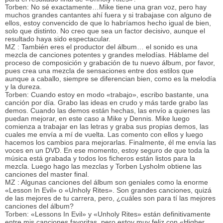
Torben: No sé exactamente…Mike tiene una gran voz, pero hay
muchos grandes cantantes ahí fuera y si trabajase con alguno de
ellos, estoy convencido de que lo habríamos hecho igual de bien,
solo que distinto. No creo que sea un factor decisivo, aunque el
resultado haya sido espectacular.
MZ : También eres el productor del álbum… el sonido es una
mezcla de canciones potentes y grandes melodías. Háblame del
proceso de composición y grabación de tu nuevo álbum, por favor,
pues crea una mezcla de sensaciones entre dos estilos que
aunque a caballo, siempre se diferencian bien, como es la melodía
y la dureza.
Torben: Cuando estoy en modo «trabajo», escribo bastante, una
canción por día. Grabo las ideas en crudo y más tarde grabo las
demos. Cuando las demos están hechas, las envío a quienes las
puedan mejorar, en este caso a Mike y Dennis. Mike luego
comienza a trabajar en las letras y graba sus propias demos, las
cuales me envía a mí de vuelta. Las comento con ellos y luego
hacemos los cambios para mejorarlas. Finalmente, él me envía las
voces en un DVD. En ese momento, estoy seguro de que toda la
música está grabada y todos los ficheros están listos para la
mezcla. Luego hago las mezclas y Torben Lysholm obtiene las
canciones del master final.
MZ : Algunas canciones del álbum son geniales como la enorme
«Lesson In Evil» o «Unholy Rites». Son grandes canciones, quizá
de las mejores de tu carrera, pero, ¿cuáles son para tí las mejores
canciones del álbum?
Torben: «Lessons In Evil» y «Unholy Rites» están definitivamente
entre mis canciones favoritas, pero estoy muy feliz con «Higher