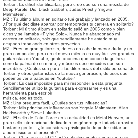
Torben: Es difícil identificarlas, pero creo que son una mezcla de
Deep Purple, Dio, Black Sabbath, Judas Priest y Yngwie
Malmsteen.
MZ : Tu último álbum en solitario fué grabajo y lanzado en 2005,
¿Por qué decidiste aparcar por temporadas tu carrera en solitario?
Torben: Mi último álbum en solitario salió en 2005 como y bien
dices y se llamaba «Flying Solo». Nunca he abandonado mi
carrera en solitario, solo que sencillamente he estado muy
ocupado trabajando en otros proyectos.
MZ : Eres un gran guitarrista, de eso no cabe la menor duda, y un
gran compositor, pero en el nuevo milenio es muy fácil ver grandes
guitarristas en Youtube, gente anónima que conoce la guitarra
como la palma de su mano, y músicos desconocidos que son
increíbles. ¿Cuáles son para ti las diferencias del estilo personal de
Torben y otros guitarristas de la nueva generación, de esos que
podemos ver a patadas en Youtube?
Torben: Es casi imposible para mí responder a esta pregunta.
Sencillamente utilizo la guitarra para expresarme y es una
herramienta para escribir
música, eso es todo.
MZ : Una pregunta fácil, ¿Cuáles son tus influencias?
Torben: Mis principales influencias son Yngwie Malmsteen, Allan
Holdswortth y Steve Lukather.
MZ : El sello de Fatal Force en la actualidad es Metal Heaven, un
gran sello internacional dedicado a un género que todavía arrastra
bastante gente… ¿te consideras privilegiado de poder editar un
álbum físico en el presente?
Torben: Claro que sí. El CD está definitivamente amenazado por