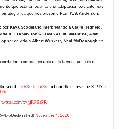
mente que estaremos ante una adaptación bastante más
 cinematográfica que nos presentó
Paul W.S. Anderson
.
do por
Kaya Scodelario
interpretando a
Claire Redfield
,
dfield
,
Hannah John-Kamen
es
Jill Valentine
,
Avan
Hopper
da vida a
Albert Wesker
y
Neal McDonough
es
oberts
también responsable de la famosa película de
the set of the
#ResidentEvil
reboot film shows the R.P.D. is
HFun
c.twitter.com/xvgjRPEsPR
(@BioDeclassified)
November 4, 2020