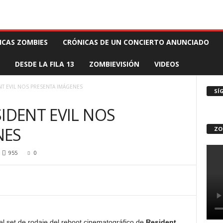
 MUERTE PRODUCCIONES
COMUNÍCATE CON EL ZOMBIE
STAFF ZOMBIE
ICAS ZOMBIES
CRÓNICAS DE UN CONCIERTO ANUNCIADO
DESDE LA FILA 13
ZOMBIEVISIÓN
VIDEOS
NT EVIL NOS PRESENTA IMÁGENES
SÍ
IDENT EVIL NOS
NES
ZO
955
0
l set de rodaje del reboot cinematográfico de
Resident