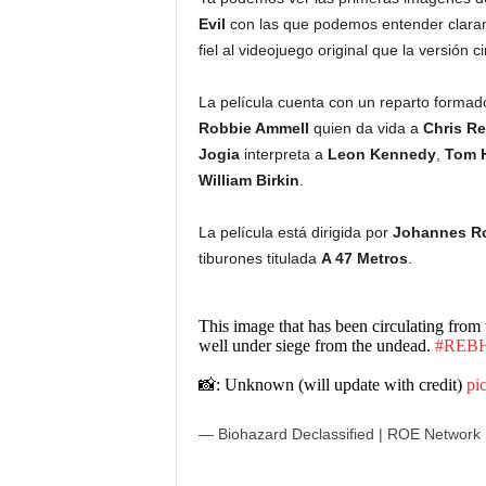
Evil
con las que podemos entender clara
fiel al videojuego original que la versión
La película cuenta con un reparto forma
Robbie Ammell
quien da vida a
Chris Re
Jogia
interpreta a
Leon Kennedy
,
Tom 
William Birkin
.
La película está dirigida por
Johannes R
tiburones titulada
A 47 Metros
.
This image that has been circulating from 
well under siege from the undead.
#REB
📸: Unknown (will update with credit)
pi
— Biohazard Declassified | ROE Network 