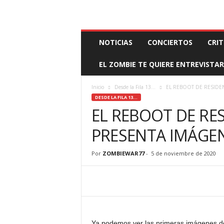
BOOKING, MANAGEMENT Y PROMOCIÓN
SANTA
Z
NOTICIAS
CONCIERTOS
CRIT
O
M
EL ZOMBIE TE QUIERE ENTREVISTAR
B
I
E
Inicio
Desde la Fila 13...
EL REBOOT DE RESIDE
W
DESDE LA FILA 13...
A
EL REBOOT DE RES
R
M
PRESENTA IMÁGE
A
N
Por
ZOMBIEWAR77
-
5 de noviembre de 2020
A
G
E
M
E
N
T
Ya podemos ver las primeras imágenes de