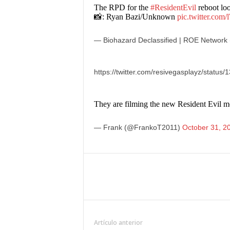
The RPD for the
#ResidentEvil
reboot loo
📸: Ryan Bazi/Unknown
pic.twitter.c
— Biohazard Declassified | ROE Network 
https://twitter.com/resivegasplayz/stat
They are filming the new Resident Evil m
— Frank (@FrankoT2011)
October 31, 2
Artículo anterior