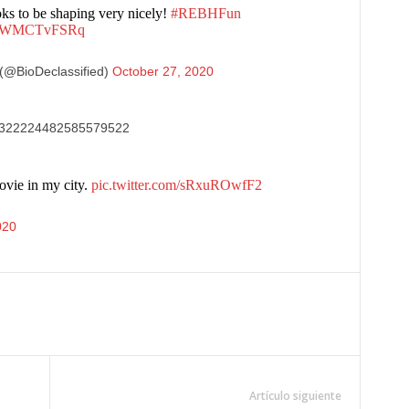
ks to be shaping very nicely!
#REBHFun
om/lWMCTvFSRq
(@BioDeclassified)
October 27, 2020
us/1322224482585579522
ovie in my city.
pic.twitter.com/sRxuROwfF2
020
Artículo siguiente