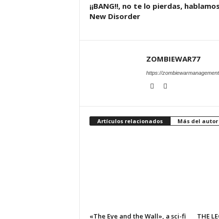
¡¡BANG!!, no te lo pierdas, hablamo
New Disorder
ZOMBIEWAR77
https://zombiewarmanagement
Artículos relacionados
Más del autor
«The Eye and the Wall», a sci-fi
THE L