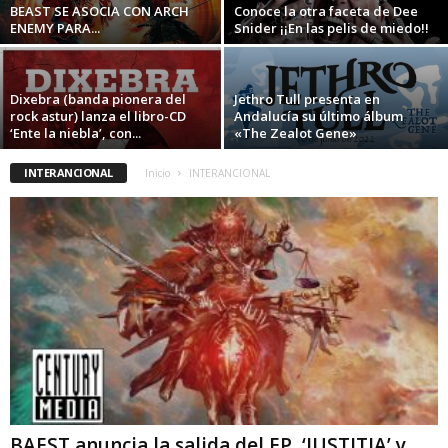
BEAST SE ASOCIA CON ARCH
Conoce la otra faceta de Dee
ENEMY PARA...
Snider ¡¡En las pelis de miedo!!
Dixebra (banda pionera del
Jethro Tull presenta en
rock astur) lanza el libro-CD
Andalucía su último álbum
‘Ente la niebla’, con...
«The Zealot Gene»
INTERANCIONAL
Inicio
INTERANCIONAL
BAEST anuncia la salida del EP, ‘JUSTITIA’ y