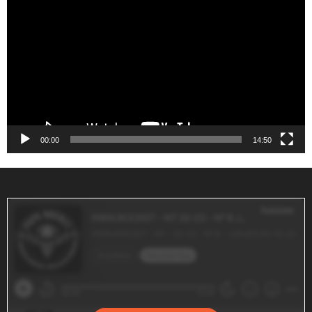
de
vídeo
00:00
14:50