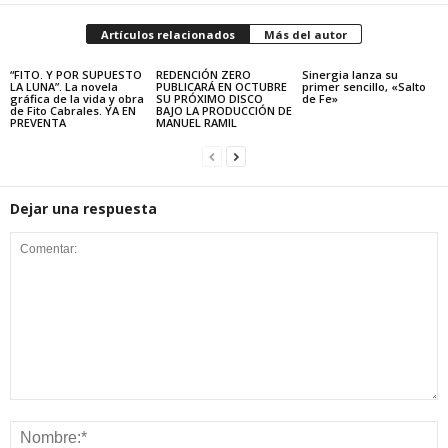
Artículos relacionados
Más del autor
“FITO. Y POR SUPUESTO
REDENCIÓN ZERO
Sinergia lanza su
LA LUNA”. La novela
PUBLICARÁ EN OCTUBRE
primer sencillo, «Salto
gráfica de la vida y obra
SU PRÓXIMO DISCO
de Fe»
de Fito Cabrales. YA EN
BAJO LA PRODUCCIÓN DE
PREVENTA
MANUEL RAMIL
Dejar una respuesta