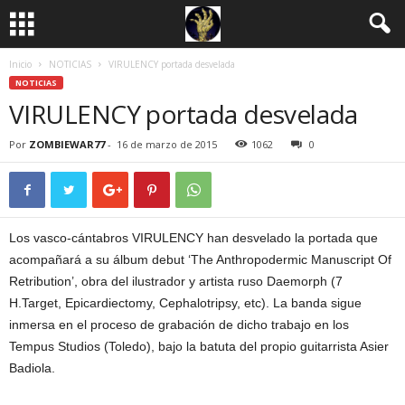
Inicio
NOTICIAS
VIRULENCY portada desvelada
NOTICIAS
VIRULENCY portada desvelada
Por
ZOMBIEWAR77
-
16 de marzo de 2015
1062
0
Los vasco-cántabros VIRULENCY han desvelado la portada que
acompañará a su álbum debut ‘The Anthropodermic Manuscript Of
Retribution’, obra del ilustrador y artista ruso Daemorph (7
H.Target, Epicardiectomy, Cephalotripsy, etc). La banda sigue
inmersa en el proceso de grabación de dicho trabajo en los
Tempus Studios (Toledo), bajo la batuta del propio guitarrista Asier
Badiola.