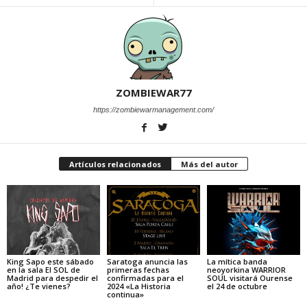
ZOMBIEWAR77
https://zombiewarmanagement.com/
Artículos relacionados
Más del autor
King Sapo este sábado
Saratoga anuncia las
La mítica banda
en la sala El SOL de
primeras fechas
neoyorkina WARRIOR
Madrid para despedir el
confirmadas para el
SOUL visitará Ourense
año! ¿Te vienes?
2024 «La Historia
el 24 de octubre
continua»