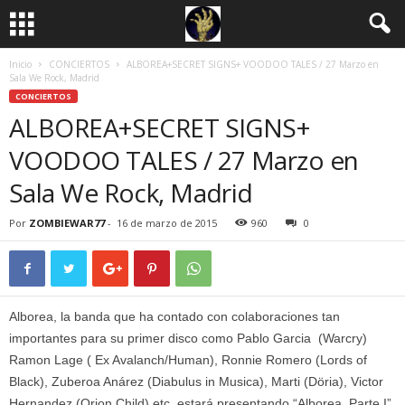
Inicio
CONCIERTOS
ALBOREA+SECRET SIGNS+ VOODOO TALES / 27 Marzo en
Sala We Rock, Madrid
CONCIERTOS
ALBOREA+SECRET SIGNS+
VOODOO TALES / 27 Marzo en
Sala We Rock, Madrid
Por
ZOMBIEWAR77
-
16 de marzo de 2015
960
0
Alborea, la banda que ha contado con colaboraciones tan
importantes para su primer disco como Pablo Garcia (Warcry)
Ramon Lage ( Ex Avalanch/Human), Ronnie Romero (Lords of
Black), Zuberoa Anárez (Diabulus in Musica), Marti (Döria), Victor
Hernandez (Orion Child) etc. estará presentando “Alborea, Parte I”