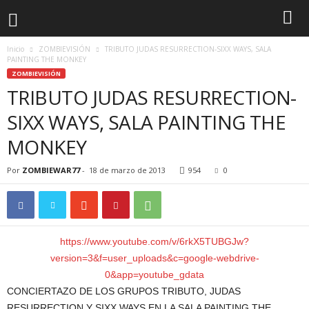
Inicio
ZOMBIEVISIÓN
TRIBUTO JUDAS RESURRECTION-SIXX WAYS, SALA
PAINTING THE MONKEY
ZOMBIEVISIÓN
TRIBUTO JUDAS RESURRECTION-
SIXX WAYS, SALA PAINTING THE
MONKEY
Por
ZOMBIEWAR77
-
18 de marzo de 2013
954
0
https://www.youtube.com/v/6rkX5TUBGJw?
version=3&f=user_uploads&c=google-webdrive-
0&app=youtube_gdata
CONCIERTAZO DE LOS GRUPOS TRIBUTO, JUDAS
RESURRECTION Y SIXX WAYS EN LA SALA PAINTING THE