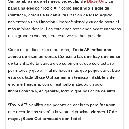
Sin palabras para el nuevo videoclip de
Blaze Out
.
La
banda ha elegido
‘Toxic AF’
como
segundo single
de
Instinct
y, gracias a la genial realización de
Marc Agudo
,
nos entrega una filmación ultraprofesional y cuidada hasta el
más mínimo detalle. Los catalanes nos tienen acostumbrados
a los grandes vídeos, pero esta vez se han pasado.
Como no podía ser de otra forma,
‘Toxic AF’ reflexiona
acerca de esas personas tóxicas a las que hay que echar
de tu vida,
de tu banda o de su entorno, que sólo están ahí
por interés y que al final no hacen más que perjudicarte. Bajo
esta coartada
Blaze Out arman un temazo infalible y de
enorme frescura,
con un estribillo matador, un solo
impresionante y, en general, todo lo que nos chifla de ellos.
‘Toxic AF’
significa otro pedazo de adelanto para
Instinct
,
que recordemos saldrá a la venta el próximo
viernes 17 de
mayo. ¡Blaze Out arrasarán con todo!