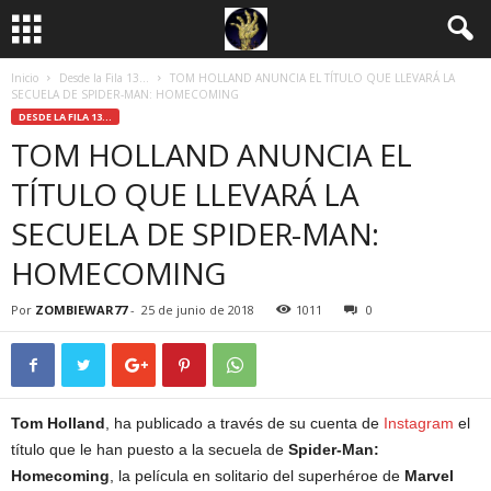
Inicio
Desde la Fila 13...
TOM HOLLAND ANUNCIA EL TÍTULO QUE LLEVARÁ LA
SECUELA DE SPIDER-MAN: HOMECOMING
DESDE LA FILA 13...
TOM HOLLAND ANUNCIA EL
TÍTULO QUE LLEVARÁ LA
SECUELA DE SPIDER-MAN:
HOMECOMING
Por
ZOMBIEWAR77
-
25 de junio de 2018
1011
0
Tom Holland
, ha publicado a través de su cuenta de
Instagram
el
título que le han puesto a la secuela de
Spider-Man:
Homecoming
, la película en solitario del superhéroe de
Marvel