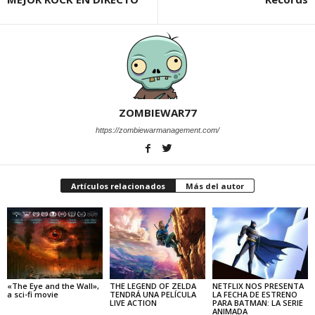
ZOMBIEWAR77
https://zombiewarmanagement.com/
Artículos relacionados
Más del autor
«The Eye and the Wall»,
THE LEGEND OF ZELDA
NETFLIX NOS PRESENTA
a sci-fi movie
TENDRÁ UNA PELÍCULA
LA FECHA DE ESTRENO
LIVE ACTION
PARA BATMAN: LA SERIE
ANIMADA