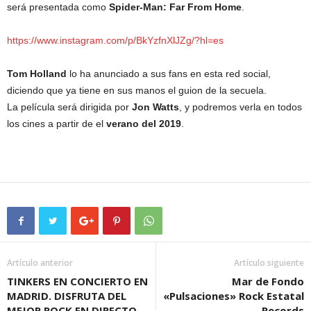
será presentada como
Spider-Man: Far From Home
.
https://www.instagram.com/p/BkYzfnXlJZg/?hl=es
Tom Holland
lo ha anunciado a sus fans en esta red social,
diciendo que ya tiene en sus manos el guion de la secuela.
La película será dirigida por
Jon Watts
, y podremos verla en todos
los cines a partir de el
verano del 2019
.
Artículo anterior
Artículo siguiente
TINKERS EN CONCIERTO EN
Mar de Fondo
MADRID. DISFRUTA DEL
«Pulsaciones» Rock Estatal
MEJOR ROCK EN DIRECTO
Records