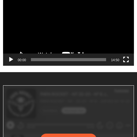
de
vídeo
00:00
14:50