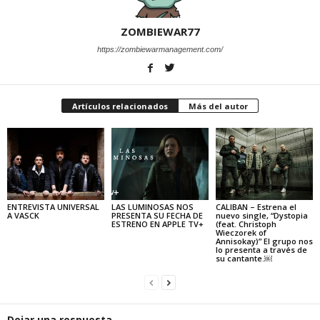
ZOMBIEWAR77
https://zombiewarmanagement.com/
Artículos relacionados
Más del autor
ENTREVISTA UNIVERSAL
LAS LUMINOSAS NOS
CALIBAN – Estrena el
A VASCK
PRESENTA SU FECHA DE
nuevo single, “Dystopia
ESTRENO EN APPLE TV+
(feat. Christoph
Wieczorek of
Annisokay)” El grupo nos
lo presenta a través de
su cantante.￼
Dejar una respuesta