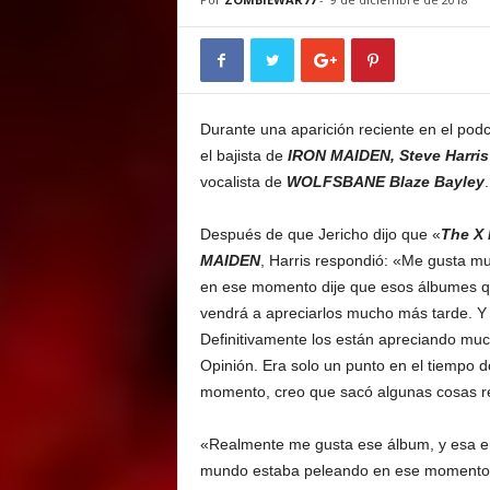
E
M
E
N
T
Durante una aparición reciente en el pod
el bajista de
IRON MAIDEN, Steve Harris
vocalista de
WOLFSBANE Blaze Bayley
.
Después de que Jericho dijo que «
The X 
MAIDEN
, Harris respondió: «Me gusta m
en ese momento dije que esos álbumes q
vendrá a apreciarlos mucho más tarde. Y
Definitivamente los están apreciando m
Opinión. Era solo un punto en el tiempo 
momento, creo que sacó algunas cosas r
«Realmente me gusta ese álbum, y esa er
mundo estaba peleando en ese momento, 