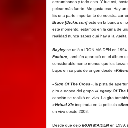
derrumbando y todo esto. Y fue así, hasta
pelear más fuerte. Me gusta eso. Hay un 
Es una parte importante de nuestra carrera
Bruce [Dickinson]
esté en la banda o no,
este momento, estamos en la cima de una o
realidad nunca sabes qué hay a la vuelta 
Bayley
se unió a IRON MAIDEN en 1994 d
Factor»
, también apareció en el álbum d
considerablemente menos que los lanzamie
bajos en su país de origen desde «
Killer
«Sign Of The Cross»
, la pista de apert
gira europea del grupo
«Legacy Of The 
canción se realizó en vivo. La gira tambié
«Virtual XI»
inspirada en la película «
Bra
en vivo desde 2003.
Desde que dejó
IRON MAIDEN
en 1999,