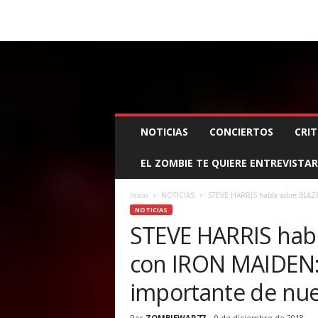
BOOKING, MANAGEMENT Y PROMOCIÓN
SANTA
Z
NOTICIAS
CONCIERTOS
CRIT
O
M
EL ZOMBIE TE QUIERE ENTREVISTAR
B
I
E
Inicio
NOTICIAS
STEVE HARRIS habla sobre BLAZE
W
NOTICIAS
A
STEVE HARRIS hab
R
con IRON MAIDEN: 
M
A
importante de nues
N
A
G
Por
ZOMBIEWAR77
-
9 de diciembre de 2018