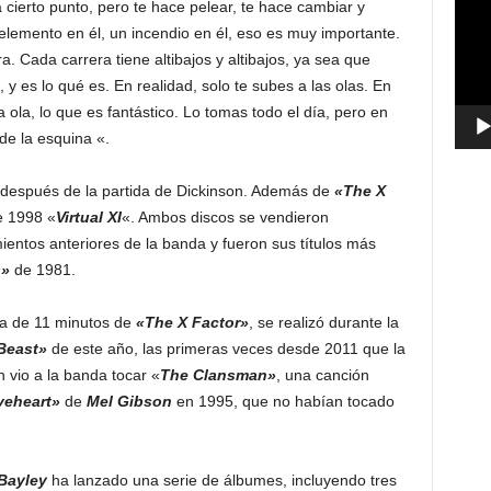
 cierto punto, pero te hace pelear, te hace cambiar y
vídeo
elemento en él, un incendio en él, eso es muy importante.
. Cada carrera tiene altibajos y altibajos, ya sea que
 y es lo qué es. En realidad, solo te subes a las olas. En
la, lo que es fantástico. Lo tomas todo el día, pero en
de la esquina «.
espués de la partida de Dickinson. Además de
«The X
e 1998 «
Virtual XI
«. Ambos discos se vendieron
ntos anteriores de la banda y fueron sus títulos más
s»
de 1981.
ura de 11 minutos de
«The X Factor»
, se realizó durante la
Beast»
de este año, las primeras veces desde 2011 que la
n vio a la banda tocar «
The Clansman»
, una canción
veheart»
de
Mel Gibson
en 1995, que no habían tocado
Bayley
ha lanzado una serie de álbumes, incluyendo tres