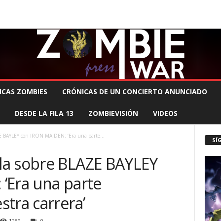
 MUERTE PRODUCCIONES
COMUNÍCATE CON EL ZOMBIE
STAFF ZOMBIE
ICAS ZOMBIES
CRÓNICAS DE UN CONCIERTO ANUNCIADO
DESDE LA FILA 13
ZOMBIEVISIÓN
VIDEOS
 BAYLEY con IRON MAIDEN: ‘Era una parte...
SÍ
la sobre BLAZE BAYLEY
‘Era una parte
tra carrera’
1289
0