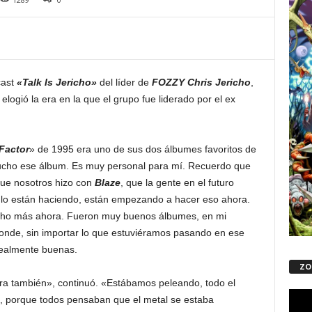
cast
«Talk Is Jericho»
del líder de
FOZZY Chris Jericho
,
elogió la era en la que el grupo fue liderado por el ex
Factor
» de 1995 era uno de sus dos álbumes favoritos de
ucho ese álbum. Es muy personal para mí. Recuerdo que
ue nosotros hizo con
Blaze
, que la gente en el futuro
 lo están haciendo, están empezando a hacer eso ahora.
ucho más ahora. Fueron muy buenos álbumes, en mi
donde, sin importar lo que estuviéramos pasando en ese
ealmente buenas.
ZO
a también», continuó. «Estábamos peleando, todo el
Repro
porque todos pensaban que el metal se estaba
de