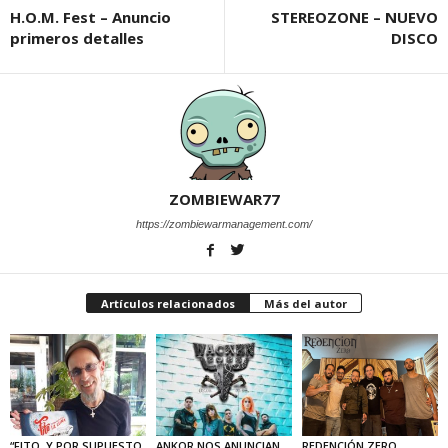
H.O.M. Fest – Anuncio
STEREOZONE – NUEVO
primeros detalles
DISCO
ZOMBIEWAR77
https://zombiewarmanagement.com/
Artículos relacionados
Más del autor
“FITO. Y POR SUPUESTO
ANKOR NOS ANUNCIAN
REDENCIÓN ZERO