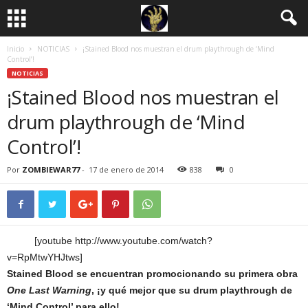
Inicio
NOTICIAS
¡Stained Blood nos muestran el drum playthrough de ‘Mind
Control’!
NOTICIAS
¡Stained Blood nos muestran el
drum playthrough de ‘Mind
Control’!
Por
ZOMBIEWAR77
-
17 de enero de 2014
838
0
[youtube http://www.youtube.com/watch?
v=RpMtwYHJtws]
Stained Blood se encuentran promocionando su primera obra
One Last Warning
, ¡y qué mejor que su drum playthrough de
‘Mind Control’ para ello!