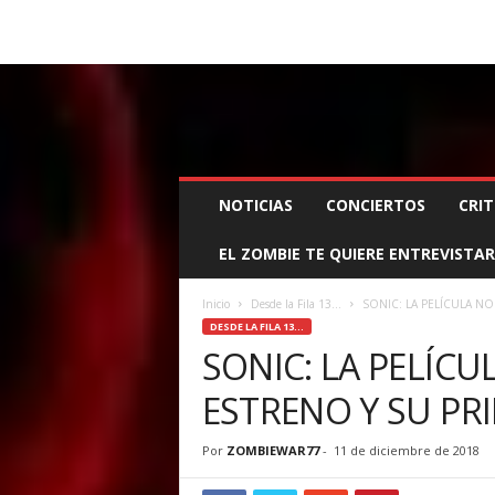
BOOKING, MANAGEMENT Y PROMOCIÓN
SANTA
Z
NOTICIAS
CONCIERTOS
CRIT
O
M
EL ZOMBIE TE QUIERE ENTREVISTAR
B
I
E
Inicio
Desde la Fila 13...
SONIC: LA PELÍCULA N
W
DESDE LA FILA 13...
A
SONIC: LA PELÍCU
R
ESTRENO Y SU PR
M
A
N
Por
ZOMBIEWAR77
-
11 de diciembre de 2018
A
G