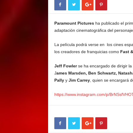
E
M
E
Paramount Pictures
ha publicado el prim
N
T
adaptación cinematográfica del personaj
La película podrá verse en los cines espa
los creadores de franquicias como
Fast &
Jeff Fowler
se ha encargado de dirigir la 
J
ames Marsden, Ben Schwartz, Natash
Pally
y
Jim Carrey
, quien se encargará d
https://www.instagram.com/p/BrNSsfVH