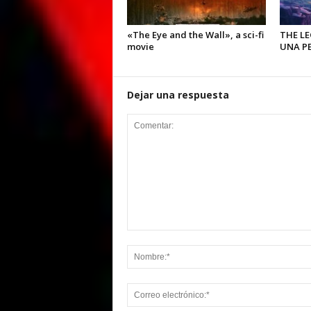
«The Eye and the Wall», a sci-fi
THE L
movie
UNA PE
Dejar una respuesta