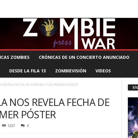
 MUERTE PRODUCCIONES
COMUNÍCATE CON EL ZOMBIE
STAFF ZOMBIE
ICAS ZOMBIES
CRÓNICAS DE UN CONCIERTO ANUNCIADO
DESDE LA FILA 13
ZOMBIEVISIÓN
VIDEOS
OS REVELA FECHA DE ESTRENO Y SU PRIMER PÓSTER
SÍ
LA NOS REVELA FECHA DE
IMER PÓSTER
1257
0