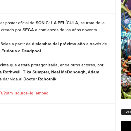
er póster oficial de
SONIC: LA PELÍCULA
, se trata de la
e creado por
SEGA
a comienzos de los años noventa.
ñoles a partir de
diciembre del próximo año
a través de
 Furious
o
Deadpool
.
cinta que estará protagonizada, entre otros actores, por
a Rothwell, Tika Sumpter, Neal McDonough, Adam
e dar vida al
Doctor Robotnik
.
OTt/?utm_source=ig_embed
ZO
Repro
de