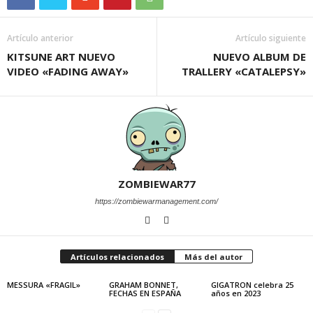
Artículo anterior
Artículo siguiente
KITSUNE ART NUEVO
NUEVO ALBUM DE
VIDEO «FADING AWAY»
TRALLERY «CATALEPSY»
ZOMBIEWAR77
https://zombiewarmanagement.com/
Artículos relacionados
Más del autor
MESSURA «FRAGIL»
GRAHAM BONNET,
GIGATRON celebra 25
FECHAS EN ESPAÑA
años en 2023