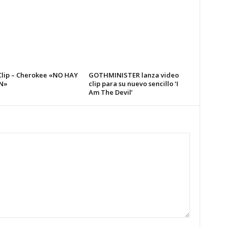
Clip – Cherokee «NO HAY
GOTHMINISTER lanza video
N»
clip para su nuevo sencillo ‘I
Am The Devil’