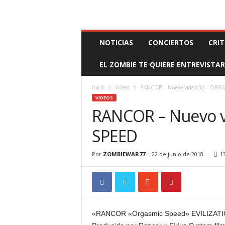
BOOKING, MANAGEMENT Y PROMOCIÓN
SANTA
Z
NOTICIAS
CONCIERTOS
CRIT
O
M
EL ZOMBIE TE QUIERE ENTREVISTAR
B
I
E
Inicio
Videos
RANCOR – Nuevo videoclip – ORG
W
VIDEOS
A
RANCOR – Nuevo v
R
M
SPEED
A
N
Por
ZOMBIEWAR77
-
22 de junio de 2018
1
A
G
E
M
E
N
«RANCOR «Orgasmic Speed» EVILIZATION 
T