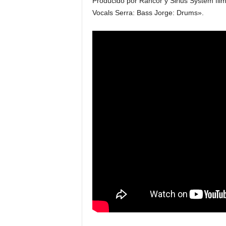
Producido por Rancor y Sirius System fil
Vocals Serra: Bass Jorge: Drums».