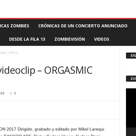
 MUERTE PRODUCCIONES
COMUNÍCATE CON EL ZOMBIE
STAFF ZOMBIE
ICAS ZOMBIES
CRÓNICAS DE UN CONCIERTO ANUNCIADO
DESDE LA FILA 13
ZOMBIEVISIÓN
VIDEOS
ASMIC SPEED
SÍ
ideoclip – ORGASMIC
ZO
Repro
334
0
de
vídeo
2017 Dirigido, grabado y editado por Mikel Larequi