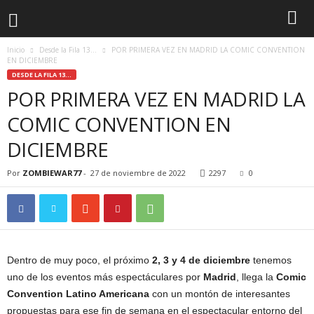
Inicio
Desde la Fila 13...
POR PRIMERA VEZ EN MADRID LA COMIC CONVENTION
EN DICIEMBRE
DESDE LA FILA 13...
POR PRIMERA VEZ EN MADRID LA
COMIC CONVENTION EN
DICIEMBRE
Por
ZOMBIEWAR77
-
27 de noviembre de 2022
2297
0
Dentro de muy poco, el próximo
2, 3 y 4 de diciembre
tenemos
uno de los eventos más espectáculares por
Madrid
, llega la
Comic
Convention Latino Americana
con un montón de interesantes
propuestas para ese fin de semana en el espectacular entorno del