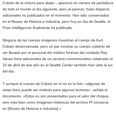
Cobain
de la cintura para
abajo –
apareció en
cientos de
periódicos
de todo el mundo
al día siguiente,
pero al parecer
, hubo
disparos
adicionales no
publicados
en el momento
.
Han sido
conservados
en el Museo
de Historia
e Industria,
pero hoy en día
de
Seattle
, el
Post
–
Intelligencer
finalmente ha
publicado.
Ninguna de las
nuevas imágenes
muestran
el cuerpo
de Kurt
Cobain
desenvainada
, pero un par
mostrar su
cuerpo cubierto
de
ser
llevado por
el personal del
médico forense del condado
Rey.
Varias
fotos
adicionales de un
servicio conmemorativo
celebrado
el
10 de abril
de ese año
en el Seattle
Center
también han
visto la luz
del
día
.
Y aunque
el cuerpo de
Cobain
en sí no
es la foto
,
«
algunas de
estas fotos
puede
ser molesto para
algunos lectores
«, señala
el
documento.
«Estos no
son presentados
para
el valor del choque
,
sino más bien como
imágenes históricas
del
archivo
PI
conserva
en
[
Museo
de Historia
e Industria
].»