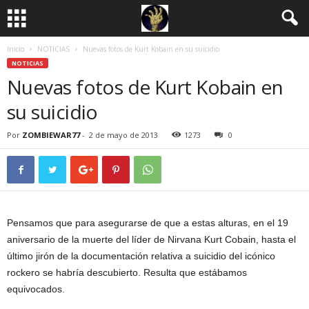
Inicio
NOTICIAS
Nuevas fotos de Kurt Kobain en su suicidio
NOTICIAS
Nuevas fotos de Kurt Kobain en
su suicidio
Por
ZOMBIEWAR77
-
2 de mayo de 2013
1273
0
Pensamos que
para
asegurarse de que
a estas alturas,
en el
19
aniversario
de la muerte del
líder de
Nirvana
Kurt
Cobain
, hasta el
último
jirón de
la documentación relativa a
suicidio del
icónico
rockero
se habría
descubierto
.
Resulta que
estábamos
equivocados.