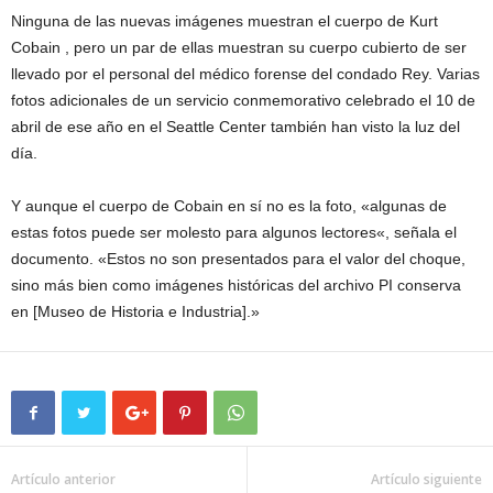
Ninguna de las
nuevas imágenes
muestran
el cuerpo
de Kurt
Cobain
, pero un par
de ellas muestran su
cuerpo cubierto
de ser
llevado por
el personal del
médico forense del condado
Rey.
Varias
fotos
adicionales de un
servicio conmemorativo
celebrado
el 10 de
abril
de ese año
en el Seattle
Center
también han
visto la luz del
día
.
Y aunque
el cuerpo de
Cobain
en sí no
es la foto
,
«
algunas de
estas fotos
puede
ser molesto para
algunos lectores
«, señala
el
documento.
«Estos no
son presentados
para
el valor del choque
,
sino más bien como
imágenes históricas
del
archivo
PI
conserva
en
[
Museo
de Historia
e Industria
].»
Artículo anterior
Artículo siguiente