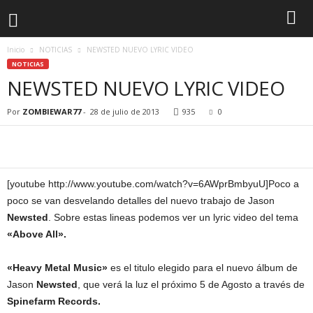
Inicio
NOTICIAS
NEWSTED NUEVO LYRIC VIDEO
NOTICIAS
NEWSTED NUEVO LYRIC VIDEO
Por
ZOMBIEWAR77
-
28 de julio de 2013
935
0
[youtube http://www.youtube.com/watch?v=6AWprBmbyuU]
Poco a
poco se van desvelando detalles del nuevo trabajo de Jason
Newsted
. Sobre estas lineas podemos ver un lyric video del tema
«Above All».
«Heavy Metal Music»
es el titulo elegido para el nuevo álbum de
Jason
Newsted
, que verá la luz el próximo 5 de Agosto a través de
Spinefarm Records.