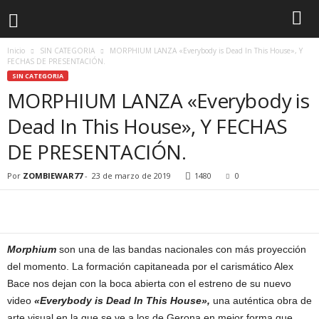
Inicio
SIN CATEGORIA
MORPHIUM LANZA «Everybody is Dead In This House», Y
FECHAS DE PRESENTACIÓN.
SIN CATEGORIA
MORPHIUM LANZA «Everybody is
Dead In This House», Y FECHAS
DE PRESENTACIÓN.
Por
ZOMBIEWAR77
-
23 de marzo de 2019
1480
0
Morphium
son una de las bandas nacionales con más proyección
del momento. La formación capitaneada por el carismático Alex
Bace nos dejan con la boca abierta con el estreno de su nuevo
video
«Everybody is Dead In This House»,
una auténtica obra de
arte visual en la que se ve a los de Gerona en mejor forma que