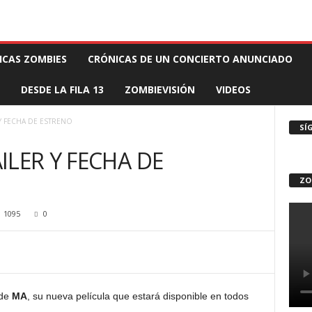
 MUERTE PRODUCCIONES
COMUNÍCATE CON EL ZOMBIE
STAFF ZOMBIE
ICAS ZOMBIES
CRÓNICAS DE UN CONCIERTO ANUNCIADO
DESDE LA FILA 13
ZOMBIEVISIÓN
VIDEOS
Y FECHA DE ESTRENO
SÍ
ILER Y FECHA DE
ZO
1095
0
 de
MA
, su nueva película que estará disponible en todos