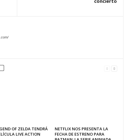
concierto
.com/
EGEND OF ZELDA TENDRÁ
NETFLIX NOS PRESENTA LA
LÍCULA LIVE ACTION
FECHA DE ESTRENO PARA
BATMAN: LA SERIE ANIMADA