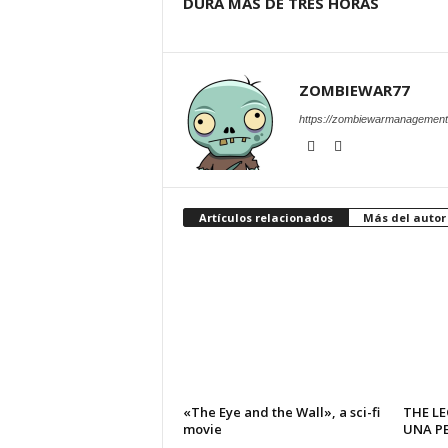
DURA MÁS DE TRES HORAS
ZOMBIEWAR77
https://zombiewarmanagement
Artículos relacionados
Más del autor
«The Eye and the Wall», a sci-fi
THE L
movie
UNA PE