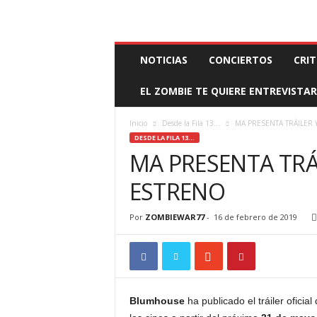
BOOKING, MANAGEMENT Y PROMOCIÓN
SANTA
Z
NOTICIAS
CONCIERTOS
CRIT
O
M
EL ZOMBIE TE QUIERE ENTREVISTAR
B
I
E
Inicio
Desde la Fila 13...
MA PRESENTA TRÁILER 
W
DESDE LA FILA 13...
A
MA PRESENTA TRÁ
R
M
ESTRENO
A
N
Por
ZOMBIEWAR77
-
16 de febrero de 2019
A
G
E
M
E
N
Blumhouse
ha publicado el tráiler oficial
T