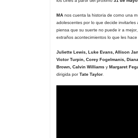
los cines a partir del próximo
31 de mayo
MA
nos cuenta la historia de como una mu
adolescentes por lo que decide invitarles
piensa que su suerte no puede ir a mejor
extraños acontecimientos lo que les hace
Juliette Lewis, Luke Evans, Allison Jan
Victor Turpin, Corey Fogelmanis, Dian
Brown, Calvin Williams
y
Margaret Feg
dirigida por
Tate Taylor
.