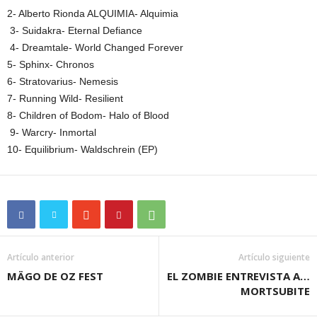
2- Alberto Rionda ALQUIMIA- Alquimia
3- Suidakra- Eternal Defiance
4- Dreamtale- World Changed Forever
5- Sphinx- Chronos
6- Stratovarius- Nemesis
7- Running Wild- Resilient
8- Children of Bodom- Halo of Blood
9- Warcry- Inmortal
10- Equilibrium- Waldschrein (EP)
Artículo anterior
Artículo siguiente
MÄGO DE OZ FEST
EL ZOMBIE ENTREVISTA A…
MORTSUBITE