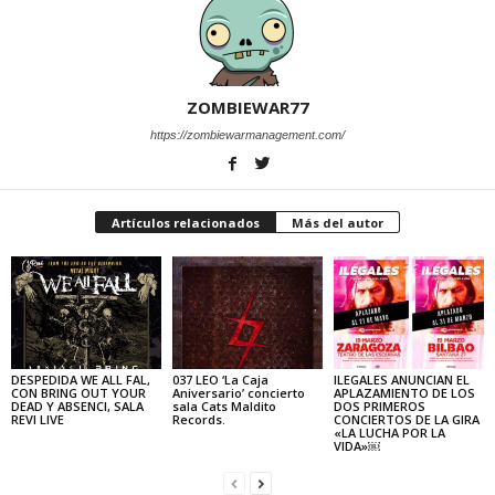
ZOMBIEWAR77
https://zombiewarmanagement.com/
Artículos relacionados
Más del autor
DESPEDIDA WE ALL FAL,
037 LEO ‘La Caja
ILEGALES ANUNCIAN EL
CON BRING OUT YOUR
Aniversario’ concierto
APLAZAMIENTO DE LOS
DEAD Y ABSENCI, SALA
sala Cats Maldito
DOS PRIMEROS
REVI LIVE
Records.
CONCIERTOS DE LA GIRA
«LA LUCHA POR LA
VIDA»￼