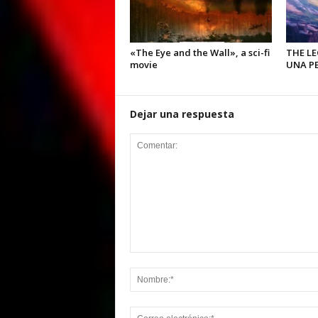
«The Eye and the Wall», a sci-fi
THE L
movie
UNA PE
Dejar una respuesta