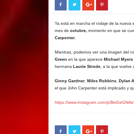
E
M
E
Ya está en marcha el rodaje de la nueva
N
T
mes de
octubre,
momento en que se cum
Carpenter
.
Mientras, podemos ver una imagen del rod
Green
en la que aparece
Michael Myers
hermana
Laurie Strode
, a la que vuelve 
Ginny Gardner
,
Miles Robbins
,
Dylan A
el que John Carpenter está implicado y 
https://www.instagram.com/p/BeiGeGNA