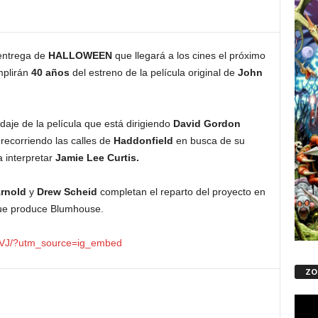
 entrega de
HALLOWEEN
que llegará a los cines el próximo
plirán
40 años
del estreno de la película original de
John
aje de la película que está dirigiendo
David Gordon
recorriendo las calles de
Haddonfield
en busca de su
a interpretar
Jamie Lee Curtis.
rnold
y
Drew Scheid
completan el reparto del proyecto en
que produce Blumhouse.
eVJ/?utm_source=ig_embed
ZO
Repro
de