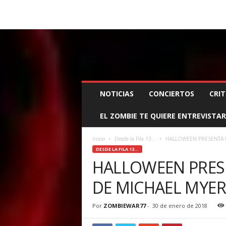
BOOKING, MANAGEMENT Y PROMOCIÓN
SANTA
Z
NOTICIAS
CONCIERTOS
CRIT
O
M
EL ZOMBIE TE QUIERE ENTREVISTAR
B
I
E
Inicio
Desde la Fila 13...
HALLOWEEN PRESENTA 
W
DESDE LA FILA 13...
A
HALLOWEEN PRES
R
DE MICHAEL MYER
M
A
N
Por
ZOMBIEWAR77
-
30 de enero de 2018
A
G