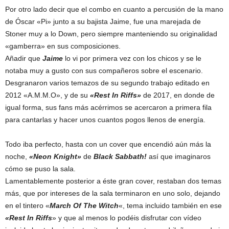
Por otro lado decir que el combo en cuanto a percusión de la mano
de Óscar «Pi» junto a su bajista Jaime, fue una marejada de
Stoner muy a lo Down, pero siempre manteniendo su originalidad
«gamberra» en sus composiciones.
Añadir que
Jaime
lo vi por primera vez con los chicos y se le
notaba muy a gusto con sus compañeros sobre el escenario.
Desgranaron varios temazos de su segundo trabajo editado en
2012 «A.M.M.O», y de su
«Rest In Riffs»
de 2017, en donde de
igual forma, sus fans más acérrimos se acercaron a primera fila
para cantarlas y hacer unos cuantos pogos llenos de energía.
Todo iba perfecto, hasta con un cover que encendió aún más la
noche,
«Neon Knight»
de
Black Sabbath!
así que imaginaros
cómo se puso la sala.
Lamentablemente posterior a éste gran cover, restaban dos temas
más, que por intereses de la sala terminaron en uno solo, dejando
en el tintero «
March Of The Witch
«, tema incluido también en ese
«Rest In Riffs
» y que al menos lo podéis disfrutar con vídeo