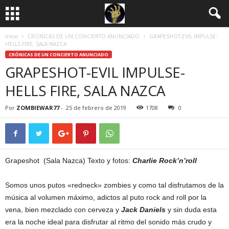
Inicio
CRÓNICAS DE UN CONCIERTO ANUNCIADO
GRAPESHOT-EVIL IMPULSE-
HELLS FIRE, SALA NAZCA
CRÓNICAS DE UN CONCIERTO ANUNCIADO
GRAPESHOT-EVIL IMPULSE-
HELLS FIRE, SALA NAZCA
Por
ZOMBIEWAR77
-
25 de febrero de 2019
1708
0
Grapeshot (Sala Nazca) Texto y fotos:
Charlie Rock’n’roll
Somos unos putos «redneck» zombies y como tal disfrutamos de la
música al volumen máximo, adictos al puto rock and roll por la
vena, bien mezclado con cerveza y
Jack Daniels
y sin duda esta
era la noche ideal para disfrutar al ritmo del sonido más crudo y