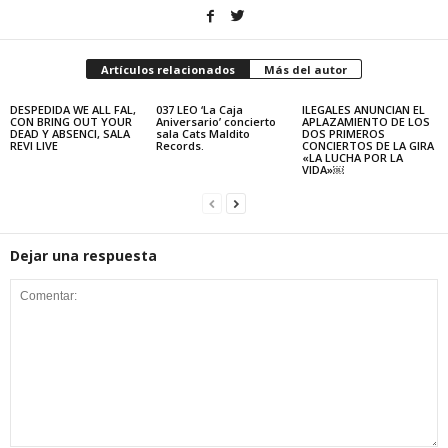
Artículos relacionados
Más del autor
DESPEDIDA WE ALL FAL,
037 LEO ‘La Caja
ILEGALES ANUNCIAN EL
CON BRING OUT YOUR
Aniversario’ concierto
APLAZAMIENTO DE LOS
DEAD Y ABSENCI, SALA
sala Cats Maldito
DOS PRIMEROS
REVI LIVE
Records.
CONCIERTOS DE LA GIRA
«LA LUCHA POR LA
VIDA»￼
Dejar una respuesta