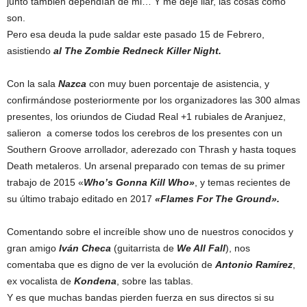
junto también dependían de mi… Y me dejé liar, las cosas como
son.
Pero esa deuda la pude saldar este pasado 15 de Febrero,
asistiendo
al The Z
ombie Redneck Killer Night.
Con la sala
Nazca
con muy buen porcentaje de asistencia, y
confirmándose posteriormente por los organizadores las 300 almas
presentes, los oriundos de Ciudad Real +1 rubiales de Aranjuez,
salieron a comerse todos los cerebros de los presentes con un
Southern Groove arrollador, aderezado con Thrash y hasta toques
Death metaleros. Un arsenal preparado con temas de su primer
trabajo de 2015 «
Who’s Gonna Kill Who»
, y temas recientes de
su último trabajo editado en 2017
«Flames For The Ground».
Comentando sobre el increíble show uno de nuestros conocidos y
gran amigo
Iván Checa
(guitarrista de
We All Fall
), nos
comentaba que es digno de ver la evolución de
Antonio Ramírez
,
ex vocalista de
Kondena
, sobre las tablas.
Y es que muchas bandas pierden fuerza en sus directos si su