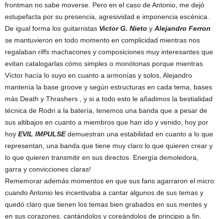
frontman no sabe moverse. Pero en el caso de Antonio, me dejó
estupefacta por su presencia, agresividad e imponencia escénica.
De igual forma los guitarristas
Victor
G. Nieto
y
Alejandro Ferron
se mantuvieron en todo momento en complicidad mientras nos
regalaban riffs machacones y composiciones muy interesantes que
evitan catalogarlas cómo simples o monótonas porque mientras
Víctor hacía lo suyo en cuanto a armonías y solos, Alejandro
mantenía la base groove y según estructuras en cada tema, bases
más Death y Thrashers , y si a todo esto le añadimos la bestialidad
técnica de Rodri a la batería, tenemos una banda que a pesar de
sus altibajos en cuanto a miembros que han ido y venido, hoy por
hoy
EVIL IMPULSE
demuestran una estabilidad en cuanto a lo que
representan, una banda que tiene muy claro lo que quieren crear y
lo que quieren transmitir en sus directos. Energía demoledora,
garra y convicciones claras!
Rememorar además momentos en que sus fans agarraron el micro
cuando Antonio les incentivaba a cantar algunos de sus temas y
quedó claro que tienen los temas bien grabados en sus mentes y
en sus corazones, cantándolos y coreándolos de principio a fin.