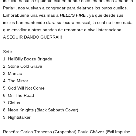
incluido hasta la siguiente cita en donde estos madrileños «made in
Parla», nos vuelvan a congregar para dejarnos los putos cuellos.
Enhorabuena una vez más a
HELL’S FIRE
, ya que desde sus
inicios han mantenido clara su locura musical, la cual no tiene nada
que envidiar a otras bandas de renombre a nivel internacional.
A SEGUIR DANDO GUERRA!!!
Setlist:
1. HellBilly Booze Brigade
2. Stone Cold Grave
3. Maniac
4. The Mirror
5. God Will Not Come
6. On The Road
7. Cletus
8. Neon Knights (Black Sabbath Cover)
9. Nightstalker
Reseña: Carlos Troncoso (Grapeshot) Paula Chávez (Evil Impulse