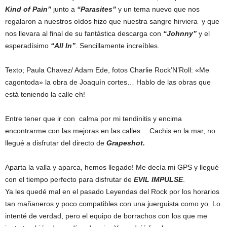
Kind of Pain”
junto a
“Parasites”
y un tema nuevo que nos
regalaron a nuestros oídos hizo que nuestra sangre hirviera y que
nos llevara al final de su fantástica descarga con
“Johnny”
y el
esperadísimo
“All In”
. Sencillamente increíbles.
Texto; Paula Chavez/ Adam Ede, fotos Charlie Rock’N’Roll: «Me
cagontoda» la obra de Joaquín cortes… Hablo de las obras que
está teniendo la calle eh!
Entre tener que ir con calma por mi tendinitis y encima
encontrarme con las mejoras en las calles… Cachis en la mar, no
llegué a disfrutar del directo de
Grapeshot.
Aparta la valla y aparca, hemos llegado! Me decía mi GPS y llegué
con el tiempo perfecto para disfrutar de
EVIL IMPULSE
.
Ya les quedé mal en el pasado Leyendas del Rock por los horarios
tan mañaneros y poco compatibles con una juerguista como yo. Lo
intenté de verdad, pero el equipo de borrachos con los que me