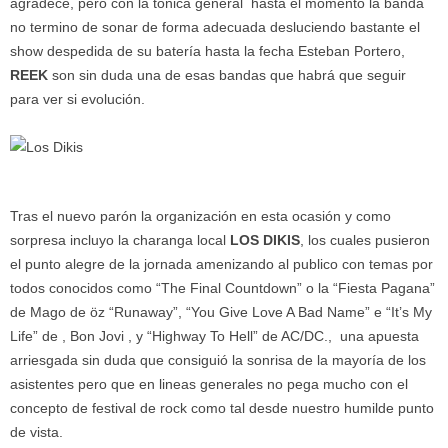
agradece, pero con la tónica general hasta el momento la banda
no termino de sonar de forma adecuada desluciendo bastante el
show despedida de su batería hasta la fecha Esteban Portero,
REEK
son sin duda una de esas bandas que habrá que seguir
para ver si evolución.
Tras el nuevo parón la organización en esta ocasión y como
sorpresa incluyo la charanga local
LOS DIKIS
, los cuales pusieron
el punto alegre de la jornada amenizando al publico con temas por
todos conocidos como “The Final Countdown” o la “Fiesta Pagana”
de Mago de öz “Runaway”, “You Give Love A Bad Name” e “It’s My
Life” de , Bon Jovi , y “Highway To Hell” de AC/DC., una apuesta
arriesgada sin duda que consiguió la sonrisa de la mayoría de los
asistentes pero que en lineas generales no pega mucho con el
concepto de festival de rock como tal desde nuestro humilde punto
de vista.