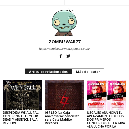
ZOMBIEWAR77
https://zombiewarmanagement.com/
Artículos relacionados
Más del autor
DESPEDIDA WE ALL FAL,
037 LEO ‘La Caja
ILEGALES ANUNCIAN EL
CON BRING OUT YOUR
Aniversario’ concierto
APLAZAMIENTO DE LOS
DEAD Y ABSENCI, SALA
sala Cats Maldito
DOS PRIMEROS
REVI LIVE
Records.
CONCIERTOS DE LA GIRA
«LA LUCHA POR LA