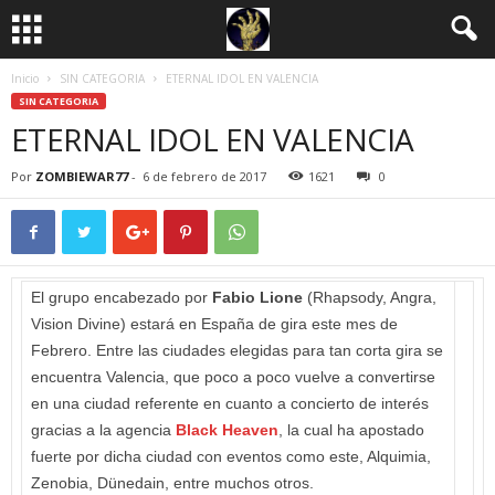
Inicio
SIN CATEGORIA
ETERNAL IDOL EN VALENCIA
SIN CATEGORIA
ETERNAL IDOL EN VALENCIA
Por
ZOMBIEWAR77
-
6 de febrero de 2017
1621
0
El grupo encabezado por
Fabio Lione
(Rhapsody, Angra,
Vision Divine) estará en España de gira este mes de
Febrero. Entre las ciudades elegidas para tan corta gira se
encuentra Valencia, que poco a poco vuelve a convertirse
en una ciudad referente en cuanto a concierto de interés
gracias a la agencia
Black Heaven
, la cual ha apostado
fuerte por dicha ciudad con eventos como este, Alquimia,
Zenobia, Dünedain, entre muchos otros.