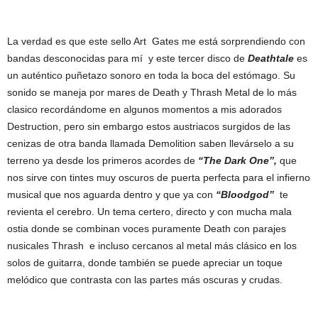
La verdad es que este sello Art Gates me está sorprendiendo con
bandas desconocidas para mí y este tercer disco de
Deathtale
es
un auténtico puñetazo sonoro en toda la boca del estómago. Su
sonido se maneja por mares de Death y Thrash Metal de lo más
clasico recordándome en algunos momentos a mis adorados
Destruction, pero sin embargo estos austriacos surgidos de las
cenizas de otra banda llamada Demolition saben llevárselo a su
terreno ya desde los primeros acordes de
“The Dark One”,
que
nos sirve con tintes muy oscuros de puerta perfecta para el infierno
musical que nos aguarda dentro y que ya con
“
Bloodgod”
te
revienta el cerebro. Un tema certero, directo y con mucha mala
ostia donde se combinan voces puramente Death con parajes
nusicales Thrash e incluso cercanos al metal más clásico en los
solos de guitarra, donde también se puede apreciar un toque
melódico que contrasta con las partes más oscuras y crudas.