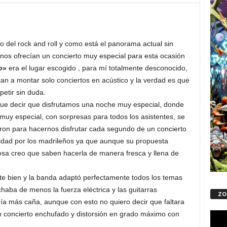
 del rock and roll y como está el panorama actual sin
 nos ofrecían un concierto muy especial para esta ocasión
o»
era el lugar escogido , para mí totalmente desconocido,
n a montar solo conciertos en acústico y la verdad es que
petir sin duda.
ue decir que disfrutamos una noche muy especial, donde
t muy especial, con sorpresas para todos los asistentes, se
ron para hacernos disfrutar cada segundo de un concierto
ilidad por los madrileños ya que aunque su propuesta
sa creo que saben hacerla de manera fresca y llena de
te bien y la banda adaptó perfectamente todos los temas
ba de menos la fuerza eléctrica y las guitarras
ZO
a más caña, aunque con esto no quiero decir que faltara
n concierto enchufado y distorsión en grado máximo con
Repro
de