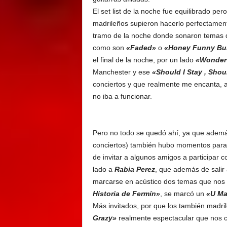
El set list de la noche fue equilibrado per
madrileños supieron hacerlo perfectamen
tramo de la noche donde sonaron temas qu
como son
«Faded»
o
«Honey Funny Bu
el final de la noche, por un lado
«Wonder
Manchester y ese
«Should I Stay , Shou
conciertos y que realmente me encanta, 
no iba a funcionar.
Pero no todo se quedó ahí, ya que ademá
conciertos) también hubo momentos para
de invitar a algunos amigos a participar c
lado a
Rabia Perez
, que además de sali
marcarse en acústico dos temas que nos 
Historia de Fermín»
, se marcó un
«U Ma
Más invitados, por que los también madri
Grazy»
realmente espectacular que nos c