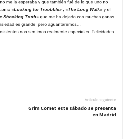
o me la esperaba y que también fué de lo que uno no
s como
«Looking for Troubble» , «The Long Walk»
y el
e Shocking Truth»
que me ha dejado con muchas ganas
 ansiedad es grande, pero aguantaremos…
asistentes nos sentimos realmente especiales. Felicidades.
Artículo siguiente
Grim Comet este sábado se presenta
en Madrid