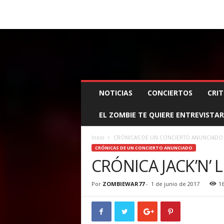
BOOKING, MANAGEMENT Y PROMOCIÓN
SANTA
Z
NOTICIAS
CONCIERTOS
CRIT
O
M
EL ZOMBIE TE QUIERE ENTREVISTAR
B
I
E
Inicio
CRÓNICAS DE UN CONCIERTO ANUNCIADO
W
CRÓNICAS DE UN CONCIERTO ANUNCIADO
A
CRÓNICA JACK’N’ LI
R
M
Por
ZOMBIEWAR77
-
1 de junio de 2017
1
A
N
A
G