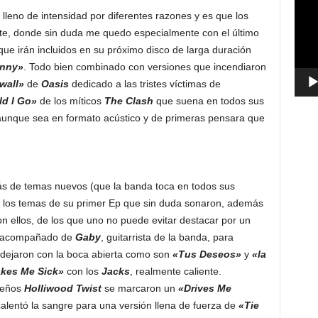
vídeo
o lleno de intensidad por diferentes razones y es que los
te, donde sin duda me quedo especialmente con el último
e irán incluidos en su próximo disco de larga duración
nny»
. Todo bien combinado con versiones que incendiaron
wall»
de
Oasis
dedicado a las tristes víctimas de
ld I Go»
de los míticos
The Clash
que suena en todos sus
aunque sea en formato acústico y de primeras pensara que
s de temas nuevos (que la banda toca en todos sus
 los temas de su primer Ep que sin duda sonaron, además
on ellos, de los que uno no puede evitar destacar por un
r acompañado de
Gaby
, guitarrista de la banda, para
dejaron con la boca abierta como son
«Tus Deseos»
y
«la
kes Me Sick»
con los
Jacks
, realmente caliente.
leños
Holliwood Twist
se marcaron un
«Drives Me
alentó la sangre para una versión llena de fuerza de
«Tie