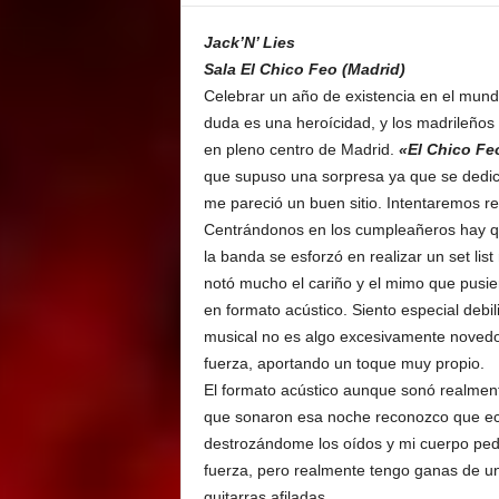
E
M
Jack’N’ Lies
E
Sala El Chico Feo (Madrid)
N
Celebrar un año de existencia en el mundo
T
duda es una heroícidad, y los madrileños
en pleno centro de Madrid.
«El Chico Fe
que supuso una sorpresa ya que se dedica
me pareció un buen sitio. Intentaremos re
Centrándonos en los cumpleañeros hay q
la banda se esforzó en realizar un set lis
notó mucho el cariño y el mimo que pusie
en formato acústico. Siento especial deb
musical no es algo excesivamente novedo
fuerza, aportando un toque muy propio.
El formato acústico aunque sonó realmen
que sonaron esa noche reconozco que echa
destrozándome los oídos y mi cuerpo pedí
fuerza, pero realmente tengo ganas de u
guitarras afiladas.