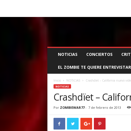
BOOKING, MANAGEMENT Y PROMOCIÓN
SANTA
Z
NOTICIAS
CONCIERTOS
CRIT
O
M
EL ZOMBIE TE QUIERE ENTREVISTAR
B
I
E
Inicio
NOTICIAS
Crashdïet – California nuevo vide
W
NOTICIAS
A
Crashdïet – Califo
R
M
Por
ZOMBIEWAR77
-
7 de febrero de 2013
A
N
A
G