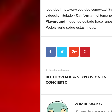
E
M
[youtube http://www.youtube.com/watch
E
videoclip, titulado
«California»
, el tema p
N
Playground»
, que fue editado hace uno
T
Podéis verlo sobre estas líneas.
Artículo anterior
BEETHOVEN R. & SEXPLOSION EN
CONCIERTO
ZOMBIEWAR77
https://zombiewarmanagement