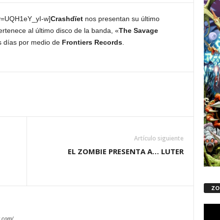
?v=UQH1eY_yI-w]
Crashdïet
nos presentan su último
ertenece al último disco de la banda, «
The Savage
s días por medio de
Frontiers Records
.
Artículo siguiente
EL ZOMBIE PRESENTA A… LUTER
ZO
Repro
de
.com/