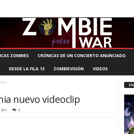
 MUERTE PRODUCCIONES
COMUNÍCATE CON EL ZOMBIE
STAFF ZOMBIE
ICAS ZOMBIES
CRÓNICAS DE UN CONCIERTO ANUNCIADO
DESDE LA FILA 13
ZOMBIEVISIÓN
VIDEOS
oclip
SÍ
rnia nuevo videoclip
997
0