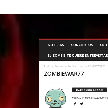
BOOKING, MANAGEMENT Y PROMOCIÓN
SANTA
Z
NOTICIAS
CONCIERTOS
CRIT
O
M
EL ZOMBIE TE QUIERE ENTREVISTAR
B
I
E
Inicio
Autores
Publicaciones por ZOMBIEWAR77
W
ZOMBIEWAR77
A
R
M
16982 publicaciones
A
N
https://zombiewarmanagement
A
G