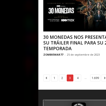
30 MONEDAS NOS PRESENT
SU TRÁILER FINAL PARA SU 
TEMPORADA
ZOMBIEWAR77
-
25 de septiembre de 2023
...
1
2
3
4
1.699