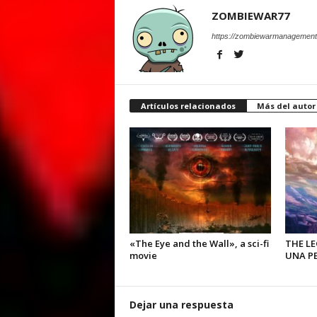
ZOMBIEWAR77
https://zombiewarmanagement
Artículos relacionados
Más del autor
«The Eye and the Wall», a sci-fi
THE L
movie
UNA PE
Dejar una respuesta