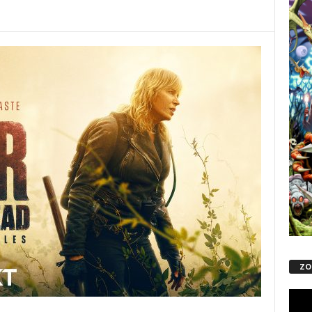
ZO
Repro
de