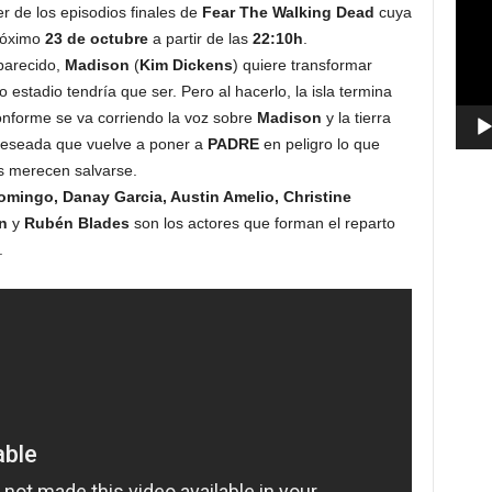
ter de los episodios finales de
Fear The Walking Dead
cuya
vídeo
próximo
23 de octubre
a partir de las
22:10h
.
parecido,
Madison
(
Kim Dickens
) quiere transformar
 estadio tendría que ser. Pero al hacerlo, la isla termina
conforme se va corriendo la voz sobre
Madison
y la tierra
deseada que vuelve a poner a
PADRE
en peligro lo que
as merecen salvarse.
mingo, Danay Garcia, Austin Amelio, Christine
n
y
Rubén Blades
son los actores que forman el reparto
.