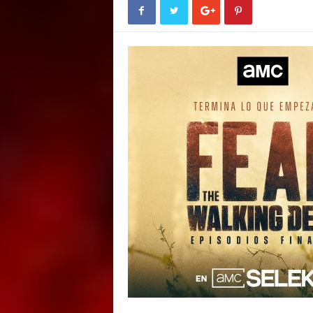
E
M
E
N
T