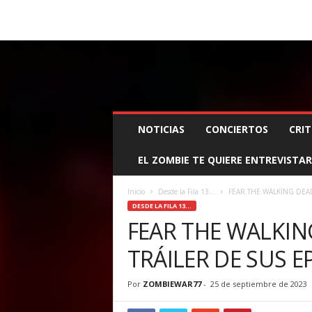
BOOKING, MANAGEMENT Y PROMOCIÓN
SANTA
Z
NOTICIAS
CONCIERTOS
CRIT
O
M
EL ZOMBIE TE QUIERE ENTREVISTAR
B
I
E
Inicio
Desde la Fila 13...
FEAR THE WALKING DEAD
W
DESDE LA FILA 13...
A
FEAR THE WALKIN
R
TRÁILER DE SUS E
M
A
N
Por
ZOMBIEWAR77
-
25 de septiembre de 2023
A
G