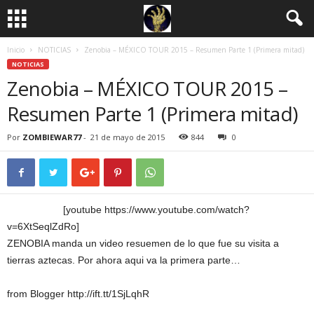
Inicio
NOTICIAS
Zenobia – MÉXICO TOUR 2015 – Resumen Parte 1 (Primera mitad)
NOTICIAS
Zenobia – MÉXICO TOUR 2015 –
Resumen Parte 1 (Primera mitad)
Por
ZOMBIEWAR77
-
21 de mayo de 2015
844
0
[youtube https://www.youtube.com/watch?
v=6XtSeqlZdRo]
ZENOBIA manda un video resuemen de lo que fue su visita a
tierras aztecas. Por ahora aqui va la primera parte…
from Blogger http://ift.tt/1SjLqhR