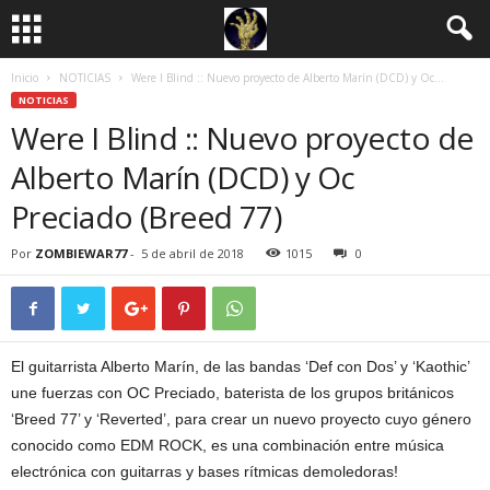
Inicio
NOTICIAS
Were I Blind :: Nuevo proyecto de Alberto Marín (DCD) y Oc...
NOTICIAS
Were I Blind :: Nuevo proyecto de
Alberto Marín (DCD) y Oc
Preciado (Breed 77)
Por
ZOMBIEWAR77
-
5 de abril de 2018
1015
0
El guitarrista Alberto Marín, de las bandas ‘Def con Dos’ y ‘Kaothic’
une fuerzas con OC Preciado, baterista de los grupos británicos
‘Breed 77’ y ‘Reverted’, para crear un nuevo proyecto cuyo género
conocido como EDM ROCK, es una combinación entre música
electrónica con guitarras y bases rítmicas demoledoras!