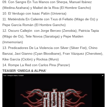
09. Con Sangre En Tus Manos con Sherpa, Manuel Ibánez
(Medina Azahara) y Maikel de la Riva (El Hombre Gancho)
10. El Verdugo con Isaac Palón (Universa)
11. Metiéndola En Caliente con Txus di Fellatio (Mägo de Oz) y
Pepe García Román (El Hombre Gancho)
12. Oscuro Callejón con Jorge Berceo (Zenobia), Patricia Tapia
(Mägo de Oz), Tete Novoa (Saratoga) y Pepe Maiden
(Inmemorian)
13. Predicadores De La Violencia con Silver (Silver Fist), Chino
Banzai, Javi Gianno (Cyan Bloodbane), Fran Vázquez (Cherokee),
Kike García (Ciclón) y Rocksa (Muro)
14. Rompe La Red con Carlos Pina (Panzer)
TEASER ‘OMEGA & ALPHA’