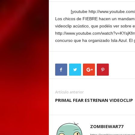
E
M
[youtube http://www.youtube.co
E
Los chicos de FIEBRE hacen un mandamie
N
videoclip acústico, que podéis ver sobre es
T
http://www.youtube.com/watch?v=KYsjKf
concurso que ha organizado Isla Azul. El
Artículo anterior
PRIMAL FEAR ESTRENAN VIDEOCLIP
ZOMBIEWAR77