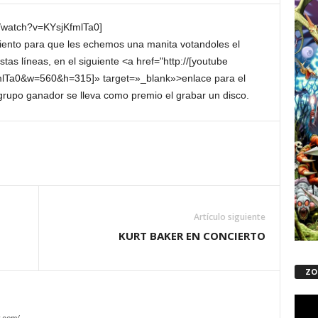
m/watch?v=KYsjKfmlTa0]
nto para que les echemos una manita votandoles el
tas líneas, en el siguiente <a href="http://[youtube
mlTa0&w=560&h=315]» target=»_blank»>enlace para el
 grupo ganador se lleva como premio el grabar un disco.
Artículo siguiente
KURT BAKER EN CONCIERTO
ZO
Repro
de