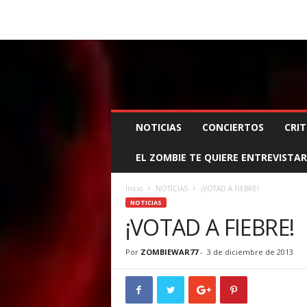
BOOKING, MANAGEMENT Y PROMOCIÓN
SANTA
Z
NOTICIAS
CONCIERTOS
CRIT
O
M
EL ZOMBIE TE QUIERE ENTREVISTAR
B
I
E
Inicio
NOTICIAS
¡VOTAD A FIEBRE!
W
NOTICIAS
A
¡VOTAD A FIEBRE!
R
M
Por
ZOMBIEWAR77
-
3 de diciembre de 2013
A
N
A
G