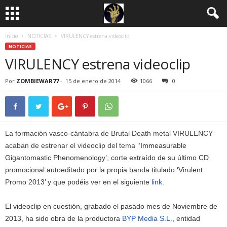
Inicio
NOTICIAS
VIRULENCY estrena videoclip
NOTICIAS
VIRULENCY estrena videoclip
Por
ZOMBIEWAR77
-
15 de enero de 2014
1066
0
La formación vasco-cántabra de Brutal Death metal VIRULENCY
acaban de estrenar el videoclip del tema ‘
‘Immeasurable
Gigantomastic Phenomenology’, corte extraído de su último CD
promocional autoeditado por la propia banda titulado ‘Virulent
Promo 2013’ y que podéis ver en el siguiente
link
.
El videoclip en cuestión, grabado el pasado mes de Noviembre de
2013, ha sido obra de la productora
BYP Media S.L.
, entidad