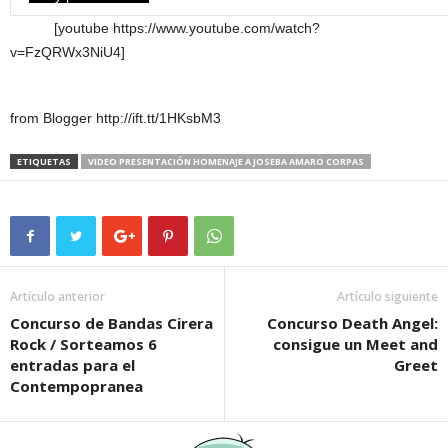
[youtube https://www.youtube.com/watch?
v=FzQRWx3NiU4]
from Blogger http://ift.tt/1HKsbM3
ETIQUETAS
VIDEO PRESENTACIÓN HOMENAJE A JOSEBA AMARO CORPAS
Artículo anterior
Artículo siguiente
Concurso de Bandas Cirera
Concurso Death Angel:
Rock / Sorteamos 6
consigue un Meet and
entradas para el
Greet
Contempopranea