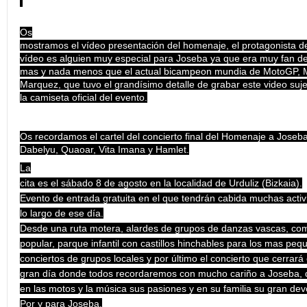
Os
mostramos el vídeo presentación del homenaje, el protagonista d
vídeo es alguien muy especial para Joseba ya que era muy fan de
mas y nada menos que el actual bicampeon mundia de MotoGP, 
Marquez, que tuvo el grandísimo detalle de grabar este video suj
la camiseta oficial del evento.
Os recordamos el cartel del concierto final del Homenaje a Joseba
Dabelyu, Quaoar, Vita Imana y Hamlet.
La
cita es el sábado 8 de agosto en la localidad de Urduliz (Bizkaia).
Evento de entrada gratuita en el que tendrán cabida muchas acti
lo largo de ese día.
Desde una ruta motera, alardes de grupos de danzas vascas, co
popular, parque infantil con castillos hinchables para los mas peq
conciertos de grupos locales y por último el concierto que cerrará
gran día donde todos recordaremos con mucho cariño a Joseba, 
en las motos y la música sus pasiones y en su familia su gran dev
Por y para Joseba.