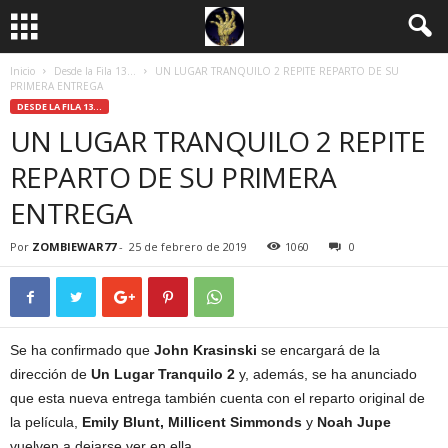
Inicio
Desde la Fila 13...
UN LUGAR TRANQUILO 2 REPITE REPARTO DE SU
PRIMERA ENTREGA
DESDE LA FILA 13...
UN LUGAR TRANQUILO 2 REPITE
REPARTO DE SU PRIMERA
ENTREGA
Por
ZOMBIEWAR77
-
25 de febrero de 2019
1060
0
Se ha confirmado que
John Krasinski
se encargará de la
dirección de
Un Lugar Tranquilo 2
y, además, se ha anunciado
que esta nueva entrega también cuenta con el reparto original de
la película,
Emily Blunt, Millicent Simmonds
y
Noah Jupe
vuelven a dejarse ver en ella.