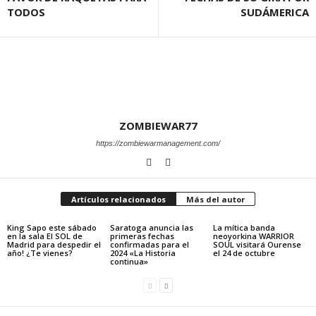
TODOS
SUDÁMERICA
ZOMBIEWAR77
https://zombiewarmanagement.com/
Artículos relacionados
Más del autor
King Sapo este sábado
Saratoga anuncia las
La mítica banda
en la sala El SOL de
primeras fechas
neoyorkina WARRIOR
Madrid para despedir el
confirmadas para el
SOUL visitará Ourense
año! ¿Te vienes?
2024 «La Historia
el 24 de octubre
continua»