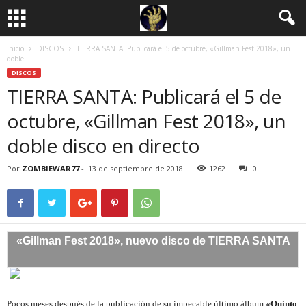
Inicio
DISCOS
TIERRA SANTA: Publicará el 5 de octubre, «Gillman Fest 2018», un
doble...
DISCOS
TIERRA SANTA: Publicará el 5 de
octubre, «Gillman Fest 2018», un
doble disco en directo
Por
ZOMBIEWAR77
-
13 de septiembre de 2018
1262
0
«Gillman Fest 2018», nuevo disco de TIERRA SANTA
Pocos meses después de la publicación de su impecable último álbum
«Quinto