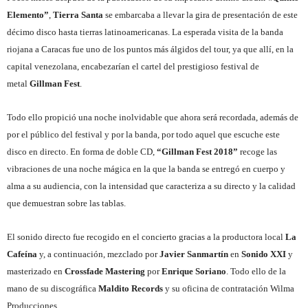
Elemento”
,
Tierra Santa
se embarcaba a llevar la gira de presentación de este
décimo disco hasta tierras latinoamericanas. La esperada visita de la banda
riojana a Caracas fue uno de los puntos más álgidos del tour, ya que allí, en la
capital venezolana, encabezarían el cartel del prestigioso festival de
metal
Gillman Fest
.
Todo ello propició una noche inolvidable que ahora será recordada, además de
por el público del festival y por la banda, por todo aquel que escuche este
disco en directo. En forma de doble CD,
“Gillman Fest 2018”
recoge las
vibraciones de una noche mágica en la que la banda se entregó en cuerpo y
alma a su audiencia, con la intensidad que caracteriza a su directo y la calidad
que demuestran sobre las tablas.
El sonido directo fue recogido en el concierto gracias a la productora local
La
Cafeína
y, a continuación, mezclado por
Javier Sanmartín
en
Sonido XXI
y
masterizado en
Crossfade Mastering
por
Enrique Soriano
. Todo ello de la
mano de su discográfica
Maldito Records
y su oficina de contratación Wilma
Producciones.