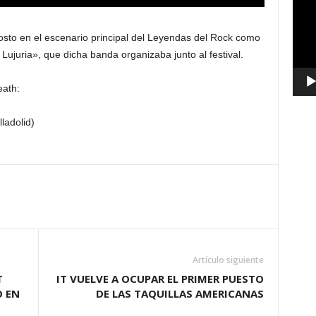
vídeo
sto en el escenario principal del Leyendas del Rock como
ujuria», que dicha banda organizaba junto al festival.
eath:
ladolid)
Artículo siguiente
T
IT VUELVE A OCUPAR EL PRIMER PUESTO
O EN
DE LAS TAQUILLAS AMERICANAS