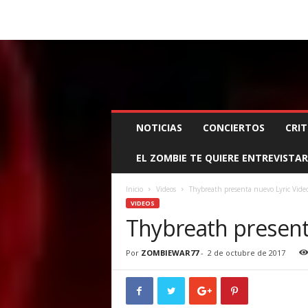
BOOKING, MANAGEMENT Y PROMOCIÓN
SANTA
Z
NOTICIAS
CONCIERTOS
CRIT
O
M
EL ZOMBIE TE QUIERE ENTREVISTAR
B
I
E
Inicio
Videos
Thybreath presenta nuevo Lyric Vide
W
VIDEOS
A
Thybreath present
R
M
Por
ZOMBIEWAR77
-
2 de octubre de 2017
A
N
A
G