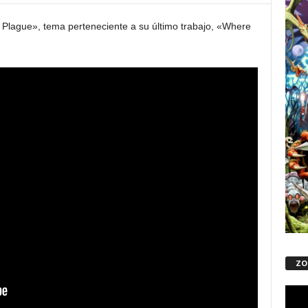
e Plague», tema perteneciente a su último trabajo, «Where
ZO
Repro
de