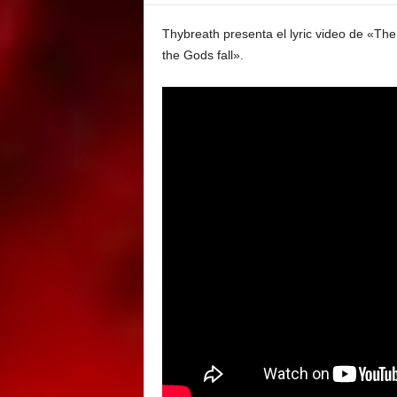
E
M
Thybreath presenta el lyric video de «Th
E
the Gods fall».
N
T