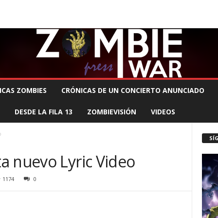
 MUERTE PRODUCCIONES
COMUNÍCATE CON EL ZOMBIE
STAFF ZOMBIE
ICAS ZOMBIES
CRÓNICAS DE UN CONCIERTO ANUNCIADO
DESDE LA FILA 13
ZOMBIEVISIÓN
VIDEOS
o
SÍ
a nuevo Lyric Video
1174
0