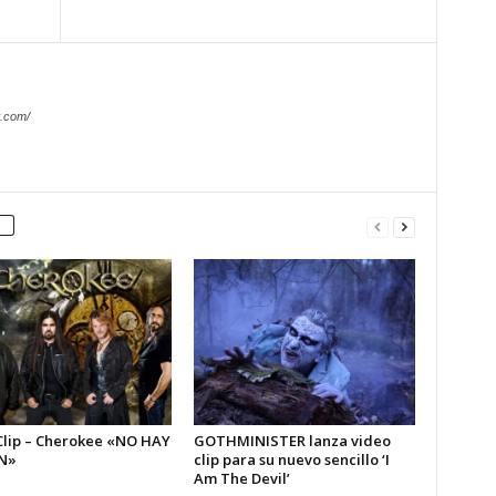
.com/
Clip – Cherokee «NO HAY
GOTHMINISTER lanza video
N»
clip para su nuevo sencillo ‘I
Am The Devil’