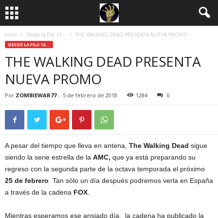
Inicio
Desde la Fila 13...
THE WALKING DEAD PRESENTA NUEVA PROMO
DESDE LA FILA 13...
THE WALKING DEAD PRESENTA
NUEVA PROMO
Por
ZOMBIEWAR77
-
5 de febrero de 2018
1284
0
A pesar del tiempo que lleva en antena,
The Walking Dead
sigue
siendo la serie estrella de la
AMC,
que ya está preparando su
regreso con la segunda parte de la octava temporada el próximo
25 de febrero
Tan sólo un día después podremos verla en España
a través de la cadena
FOX
.
Mientras esperamos ese ansiado día, la cadena ha publicado la