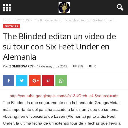
Inicio
NOTICIAS
The Blinded editan un video de su tour con Six Feet Under...
NOTICIAS
The Blinded editan un video de
su tour con Six Feet Under en
Alemania
Por
ZOMBIEWAR77
-
17 de mayo de 2013
848
0
http://youtube.googleapis.com/v/a13UQrch_hU&source=uds
The Blinded, la que seguramente sea la banda de Grunge/Metal
más importante del país ha sacado a la luz un video de su tema
«Losing» en el concierto de Essen (Alemania) junto a Six Feet
Under, la última fecha de un extenso tour de 7 fechas que llevó a