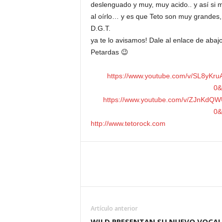
deslenguado y muy, muy acido.. y así si mo
al oírlo… y es que Teto son muy grandes
D.G.T.
ya te lo avisamos! Dale al enlace de abaj
Petardas 😉
https://www.youtube.com/v/SL8yKr
0&
https://www.youtube.com/v/ZJnKdQW
0&
http://www.tetorock.com
Artículo anterior
WILD PRESENTAN SU NUEVO VOCAL