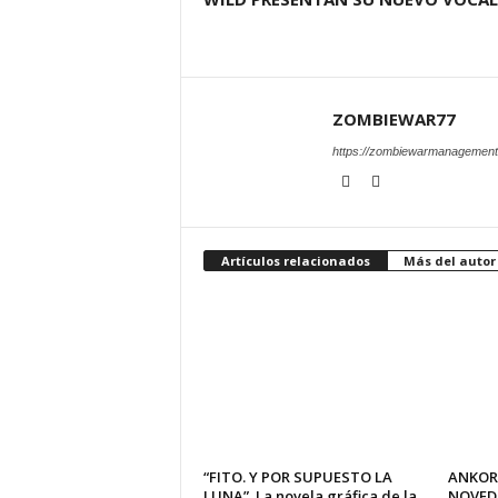
ZOMBIEWAR77
https://zombiewarmanagement
Artículos relacionados
Más del autor
“FITO. Y POR SUPUESTO LA
ANKOR
LUNA”. La novela gráfica de la
NOVED