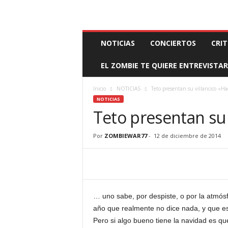
BOOKING, MANAGEMENT Y PROMOCIÓN
SANTA
Z
NOTICIAS
CONCIERTOS
CRIT
O
M
EL ZOMBIE TE QUIERE ENTREVISTAR
B
I
E
Inicio
NOTICIAS
Teto presentan su villancico «Ha
W
NOTICIAS
A
Teto presentan su 
R
M
Por
ZOMBIEWAR77
-
12 de diciembre de 2014
A
N
A
G
E
M
… uno sabe, por despiste, o por la atmós
E
año que realmente no dice nada, y que e
N
Pero si algo bueno tiene la navidad es que
T