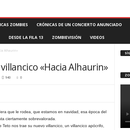
 MUERTE PRODUCCIONES
COMUNÍCATE CON EL ZOMBIE
STAFF ZOMBIE
ICAS ZOMBIES
CRÓNICAS DE UN CONCIERTO ANUNCIADO
DESDE LA FILA 13
ZOMBIEVISIÓN
VIDEOS
cia Alhaurin»
SÍ
villancico «Hacia Alhaurin»
ZO
940
0
fera que le rodea, que estamos en navidad, esa época del
sta ciertamente sobrevalorada.
 Teto nos trae su nuevo villancico, un villancico apócrifo,