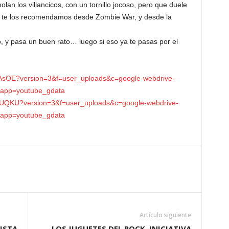
lan los villancicos, con un tornillo jocoso, pero que duele
, te los recomendamos desde Zombie War, y desde la
o, y pasa un buen rato… luego si eso ya te pasas por el
uAsOE?version=3&f=user_uploads&c=google-webdrive-
app=youtube_gdata
UQKU?version=3&f=user_uploads&c=google-webdrive-
app=youtube_gdata
Artículo siguiente
ISTA
LOS JUGUETES DEL ROCK, INICIATIVA