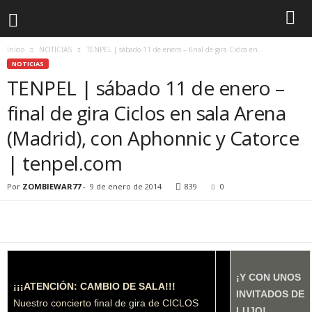
Inicio
NOTICIAS
TENPEL | sábado 11 de enero – final de gira Ciclos en...
NOTICIAS
TENPEL | sábado 11 de enero –
final de gira Ciclos en sala Arena
(Madrid), con Aphonnic y Catorce
| tenpel.com
Por
ZOMBIEWAR77
-
9 de enero de 2014
839
0
¡Y CON UNOS
¡¡¡ATENCIÓN: CAMBIO DE SALA!!!
INVITADOS DE
Nuestro concierto final de gira de CICLOS
LUJO!