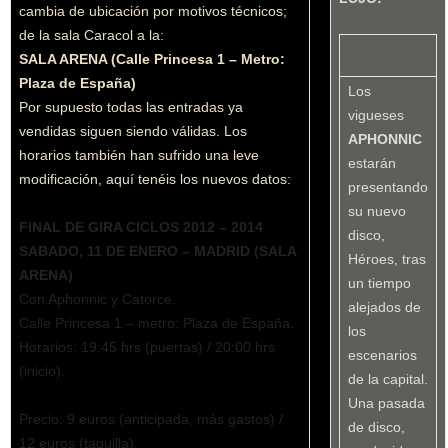
cambia de ubicación por motivos técnicos;
de la sala Caracol a la:
SALA ARENA (Calle Princesa 1 – Metro:
Plaza de España)
Los
Por supuesto todas las entradas ya
vigueses
vendidas siguen siendo válidas. Los
APHONNIC
horarios también han sufrido una leve
estarán
modificación, aquí tenéis los nuevos datos:
presentando
su nuevo
FINAL DE GIRA CICLOS 2012 – 2014
disco,
SABADO, 11 DE ENERO – MADRID (SALA
Héroes, tras
ARENA)
un tiempo
Con Aphonnic y Catorce.
alejados de
Calle Princesa 1 – metro: Plaza de España.
los
Horarios: 19:45 hrs (puertas) / 20:00 hrs
escenarios
(inicio).
de la capital.
Una pasada
Precio: 9 euros (anticipada, más gastos) /
de disco,
12 euros (taquilla).