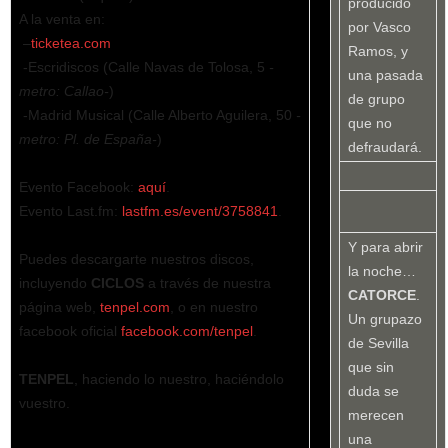
producido
A la venta en:
por Vasco
–
ticketea.com
Ramos, y
-Escridiscos (Calle Navas de Tolosa, 5
-
una pasada
metro: Callao-
)
de grupo
-Madrid Musical (Calle Alberto Aguilera, 50
-
que no
metro: Pl. de España-
)
defraudará.
Evento Facebook:
aquí
.
Evento Last.fm:
lastfm.es/event/3758841
.
Y para abrir
Puedes descargarte nuestros discos,
la noche…
incluyendo
CICLOS
a través de nuestra
CATORCE
.
página web,
tenpel.com
, o en nuestro
Un grupazo
facebook oficial
facebook.com/tenpel
.
de Sevilla
que sin
TENPEL
, haciendo lo nuestro, haciéndolo
duda se
vuestro.
merecen
una