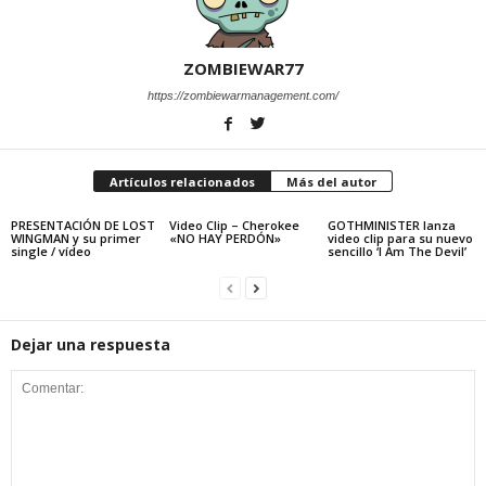
ZOMBIEWAR77
https://zombiewarmanagement.com/
Artículos relacionados
Más del autor
PRESENTACIÓN DE LOST
Video Clip – Cherokee
GOTHMINISTER lanza
WINGMAN y su primer
«NO HAY PERDÓN»
video clip para su nuevo
single / vídeo
sencillo ‘I Am The Devil’
Dejar una respuesta