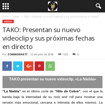
Inicio
Videos
TAKO: Presentan su nuevo videoclip y sus próximas fechas en directo
VIDEOS
TAKO: Presentan su nuevo
videoclip y sus próximas fechas
en directo
Por
ZOMBIEWAR77
-
12 de julio de 2018
1125
0
TAKO presentan su nuevo videoclip,
«La Niebla»
“La Niebla”
es el último corte de
“Hilo de Cobre”
, con el que la
banda baja la intensidad de su rock and roll para mostrar una
versión más emocional, cercana e intimista de ellos mismos. La