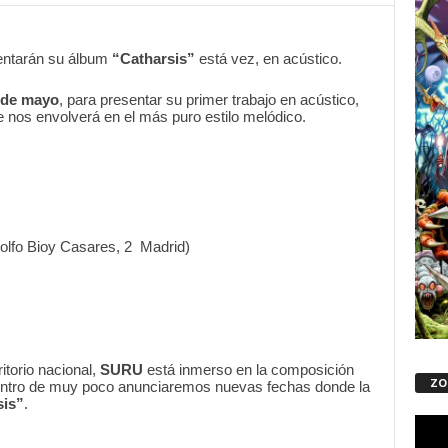
entarán su álbum
“Catharsis”
está vez, en acústico.
 de mayo
, para presentar su primer trabajo en acústico,
e nos envolverá en el más puro estilo melódico.
olfo Bioy Casares, 2 Madrid)
itorio nacional,
SURU
está inmerso en la composición
ZO
entro de muy poco anunciaremos nuevas fechas donde la
sis”
.
Repro
de