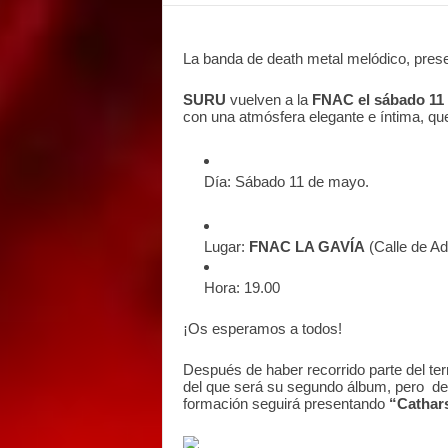
E
M
E
La banda de death metal melódico, pres
N
SURU
vuelven a la
FNAC el sábado 11
T
con una atmósfera elegante e íntima, qu
Día: Sábado 11 de mayo.
Lugar:
FNAC LA GAVÍA
(Calle de Ad
Hora: 19.00
¡Os esperamos a todos!
Después de haber recorrido parte del terr
del que será su segundo álbum, pero d
formación seguirá presentando
“Cathar