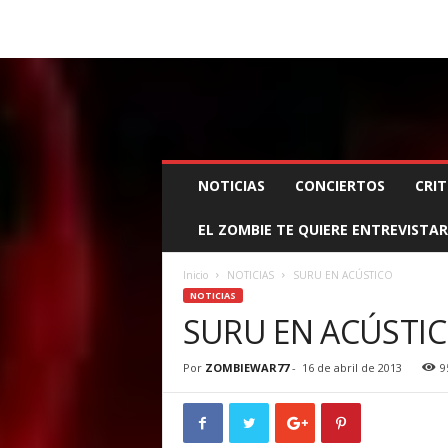
BOOKING, MANAGEMENT Y PROMOCIÓN
SANTA
Z
NOTICIAS
CONCIERTOS
CRIT
O
M
EL ZOMBIE TE QUIERE ENTREVISTAR
B
I
E
Inicio
NOTICIAS
SURU EN ACÚSTICO
W
NOTICIAS
A
SURU EN ACÚSTI
R
M
Por
ZOMBIEWAR77
-
16 de abril de 2013
9
A
N
A
G