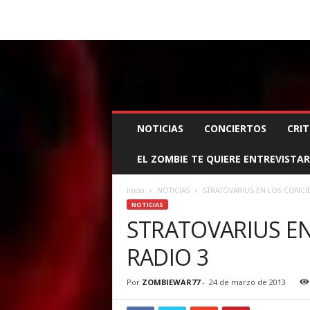
BOOKING, MANAGEMENT Y PROMOCIÓN
SANTA
Z
NOTICIAS
CONCIERTOS
CRIT
O
M
EL ZOMBIE TE QUIERE ENTREVISTAR
B
I
E
Inicio
NOTICIAS
STRATOVARIUS EN LOS CONCI
W
NOTICIAS
A
STRATOVARIUS EN
R
RADIO 3
M
A
N
Por
ZOMBIEWAR77
-
24 de marzo de 2013
A
G