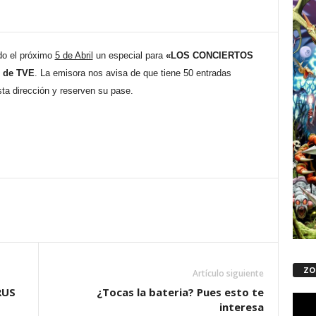
do el próximo
5 de Abril
un especial para
«LOS CONCIERTOS
 de TVE
. La emisora nos avisa de que tiene 50 entradas
sta dirección y reserven su pase.
ZO
Artículo siguiente
RUS
¿Tocas la bateria? Pues esto te
Repro
interesa
de