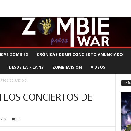
 MUERTE PRODUCCIONES
COMUNÍCATE CON EL ZOMBIE
STAFF ZOMBIE
ICAS ZOMBIES
CRÓNICAS DE UN CONCIERTO ANUNCIADO
DESDE LA FILA 13
ZOMBIEVISIÓN
VIDEOS
ERTOS DE RADIO 3
SÍ
 LOS CONCIERTOS DE
933
0