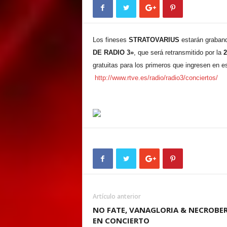
E
M
E
N
Los fineses
STRATOVARIUS
estarán graban
T
DE RADIO 3»
, que será retransmitido por la
2
gratuitas para los primeros que ingresen en e
http://www.rtve.es/radio/radio3/conciertos/
Artículo anterior
NO FATE, VANAGLORIA & NECROBE
EN CONCIERTO